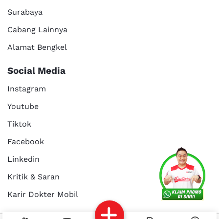
Surabaya
Cabang Lainnya
Alamat Bengkel
Social Media
Instagram
Youtube
Tiktok
Facebook
Services
Promo
Location
About Us
Linkedin
Kritik & Saran
Karir Dokter Mobil
Kritik dan
Reservasi
Article
Career
saran