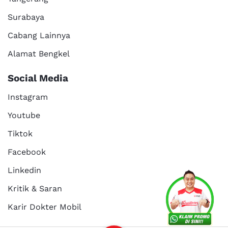
Surabaya
Cabang Lainnya
Alamat Bengkel
Social Media
Instagram
Youtube
Tiktok
Facebook
Linkedin
Services
Promo
Location
About Us
Kritik & Saran
Karir Dokter Mobil
Kritik dan
Reservasi
Article
Career