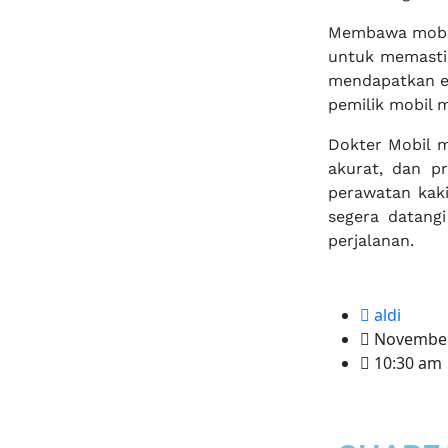
Membawa mobil 
untuk memastik
mendapatkan ed
pemilik mobil m
Dokter Mobil m
akurat, dan pr
perawatan kaki
segera datangi
perjalanan.
aldi
November
10:30 am