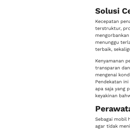
Solusi C
Kecepatan pena
terstruktur, pr
mengorbankan ku
menunggu terla
terbaik, sekali
Kenyamanan pel
transparan dan
mengenai kondi
Pendekatan ini
apa saja yang 
keyakinan bahw
Perawata
Sebagai mobil 
agar tidak men