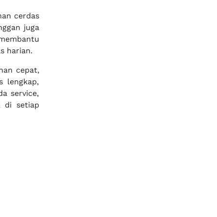
han cerdas
nggan juga
i membantu
s harian.
nan cepat,
s lengkap,
a service,
 di setiap