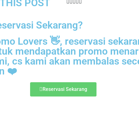
THIS POST​
eservasi Sekarang?
mo Lovers 👋, reservasi sekar
ntuk mendapatkan promo menar
mi, cs kami akan membalas sec
n ❤️
Reservasi Sekarang