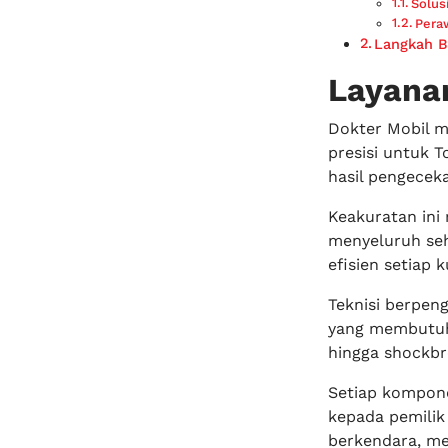
Solus
Pera
Langkah B
Layanan
Dokter Mobil m
presisi untuk T
hasil pengeceka
Keakuratan ini
menyeluruh seh
efisien setiap 
Teknisi berpen
yang membutuhka
hingga shockbr
Setiap kompone
kepada pemilik
berkendara, me