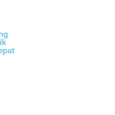
ang
ik
epat