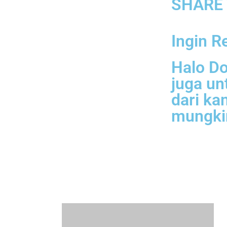
SHARE 
Ingin R
Halo Do
juga u
dari ka
mungki