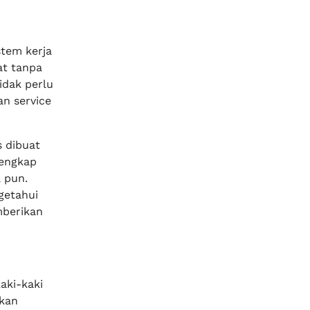
stem kerja
at tanpa
idak perlu
n service
 dibuat
lengkap
 pun.
getahui
mberikan
aki-kaki
ikan