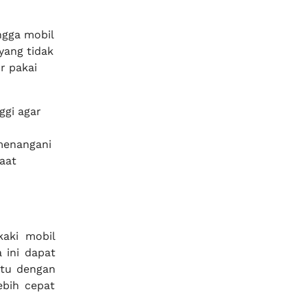
ngga mobil
yang tidak
r pakai
ggi agar
menangani
aat
kaki mobil
 ini dapat
ntu dengan
ebih cepat