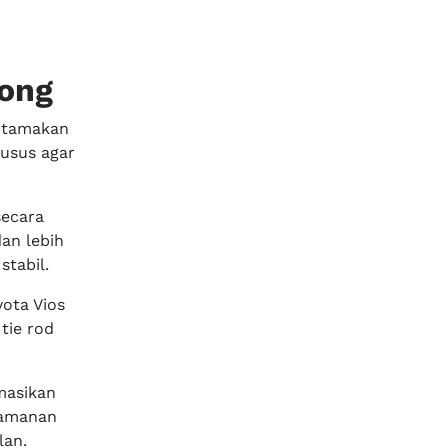
nong
gutamakan
husus agar
secara
an lebih
stabil.
ota Vios
tie rod
masikan
eamanan
lan.