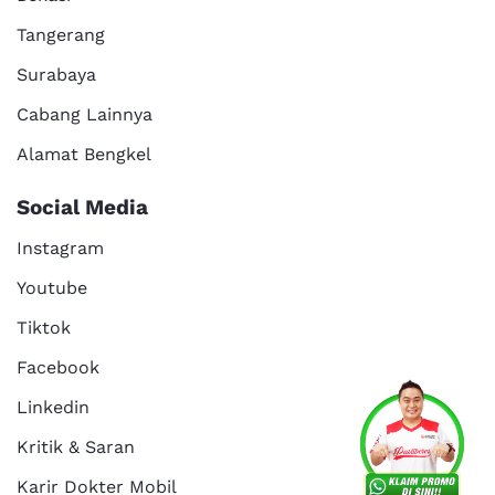
Tangerang
Surabaya
Cabang Lainnya
Alamat Bengkel
Social Media
Instagram
Youtube
Tiktok
Facebook
Services
Promo
Location
About Us
Linkedin
Kritik & Saran
Karir Dokter Mobil
Kritik dan
Reservasi
Article
Career