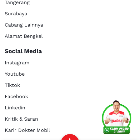
Tangerang
Surabaya
Cabang Lainnya
Alamat Bengkel
Social Media
Instagram
Youtube
Tiktok
Facebook
Services
Promo
Location
About Us
Linkedin
Kritik & Saran
Karir Dokter Mobil
Kritik dan
Reservasi
Article
Career
saran