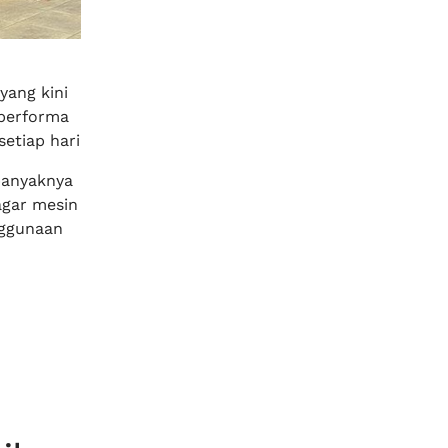
yang kini
 performa
etiap hari
banyaknya
gar mesin
nggunaan