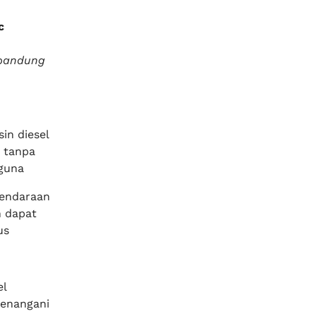
c
n
 bandung
in diesel
 tanpa
guna
kendaraan
n dapat
us
el
menangani