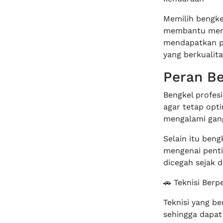
Memilih bengke
membantu mengh
mendapatkan p
yang berkualita
Peran Be
Bengkel profes
agar tetap opt
mengalami gang
Selain itu ben
mengenai penti
dicegah sejak 
🚗 Teknisi Ber
Teknisi yang b
sehingga dapat