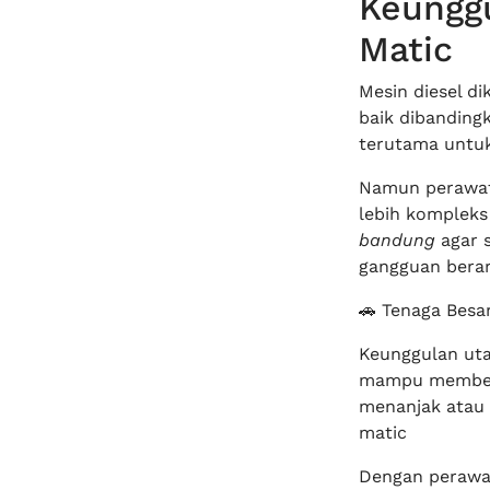
Keunggu
Matic
Mesin diesel di
baik dibanding
terutama untuk
Namun perawat
lebih kompleks
bandung
agar s
gangguan berar
🚗 Tenaga Besa
Keunggulan uta
mampu memberik
menanjak atau 
matic
Dengan perawat