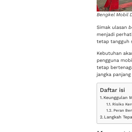
Bengkel Mobil 
Simak ulasan
b
menjadi perhat
tetap tangguh 
Kebutuhan ak
pengguna mobi
tetap bertena
jangka panjang
Daftar isi
Keunggulan M
Risiko Ke
Peran Ben
Langkah Tepa