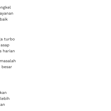
engkel
ayanan
baik
ga turbo
 asap
s harian
 masalah
 besar
kan
lebih
aan