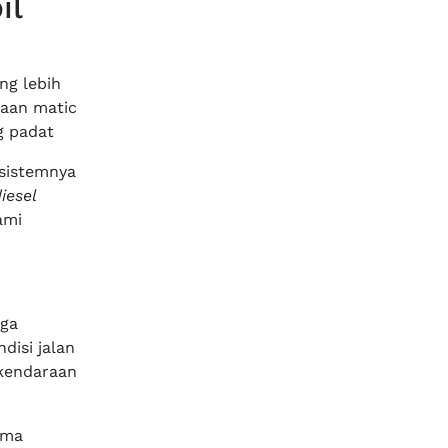
il
ng lebih
raan matic
g padat
sistemnya
iesel
ami
gga
isi jalan
kendaraan
rma