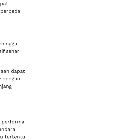
apat
 berbeda
ehingga
f sehari
aan dapat
c
dengan
njang
n performa
endara
u tertentu