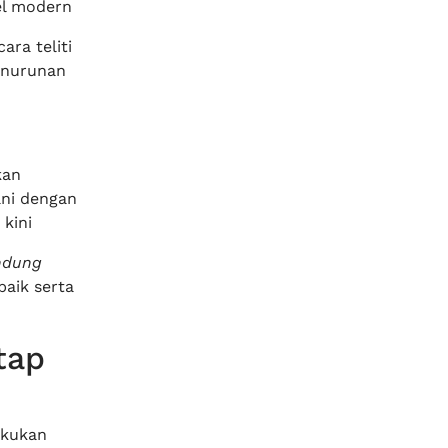
el modern
ara teliti
enurunan
kan
ani dengan
kini
ndung
baik serta
tap
akukan