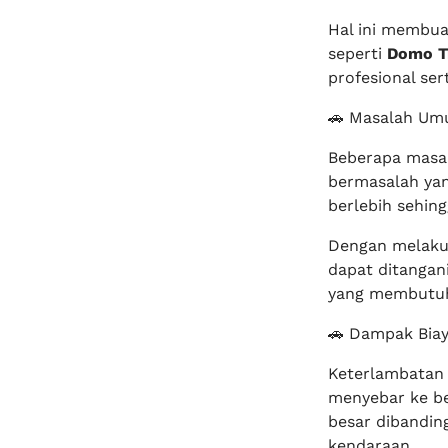
Hal ini membua
seperti
Domo Tr
profesional ser
🚗 Masalah Um
Beberapa masal
bermasalah ya
berlebih sehin
Dengan melak
dapat ditangan
yang membutuhk
🚗 Dampak Biay
Keterlambatan
menyebar ke be
besar dibandin
kendaraan