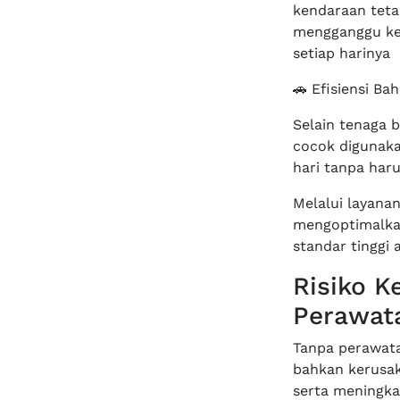
kendaraan teta
mengganggu ken
setiap harinya
🚗 Efisiensi B
Selain tenaga b
cocok digunaka
hari tanpa har
Melalui layana
mengoptimalkan
standar tinggi
Risiko K
Perawat
Tanpa perawata
bahkan kerusa
serta meningka