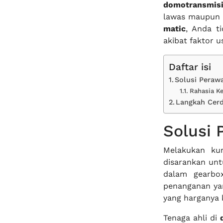
domotransmis
lawas maupun b
matic
, Anda t
akibat faktor u
Daftar isi
Solusi Peraw
Rahasia K
Langkah Cer
Solusi 
Melakukan ku
disarankan un
dalam gearbox
penanganan yan
yang harganya 
Tenaga ahli di