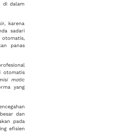
t di dalam
ir, karena
da sadari
 otomatis,
kan panas
rofesional
i otomatis
misi matic
orma yang
encegahan
 besar dan
sakan pada
ng efisien