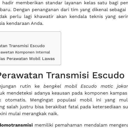
i
hadir memberikan standar layanan kelas satu bagi pem
aru. Dengan penanganan dari tim yang dikenal sebagai
idak perlu lagi khawatir akan kendala teknis yang ser
sia kendaraan Anda.
atan Transmisi Escudo
eawetan Komponen Internal
das Perawatan Mobil Lawas
Perawatan Transmisi Escudo
njungan rutin ke
bengkel mobil Escudo matic jakar
tuk mendeteksi adanya keausan pada komponen kampas 
 otomatis. Mengingat populasi mobil ini yang mula
g salah justru bisa berakibat fatal pada ketersediaan s
kini mulai merangkak naik.
domotransmisi
memiliki pemahaman mendalam mengenai