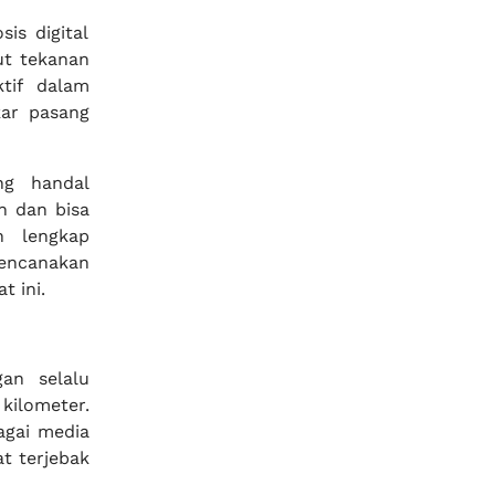
is digital
ut tekanan
ktif dalam
ar pasang
ng handal
n dan bisa
n lengkap
rencanakan
t ini.
an selalu
 kilometer.
agai media
t terjebak