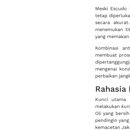
Meski Escudo t
tetap diperlu
secara akurat
menemukan tit
yang memakan w
Kombinasi an
membuat pro
dipertanggun
mengenai kond
perbaikan jangk
Rahasia
Kunci utama 
melakukan
kur
Oli yang bersi
pendingin yang
kemacetan Jaka