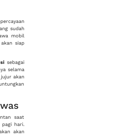
epercayaan
mang sudah
awa mobil
s akan siap
si
sebagai
nya selama
jujur akan
untungkan
awas
ntan saat
pagi hari.
akan akan