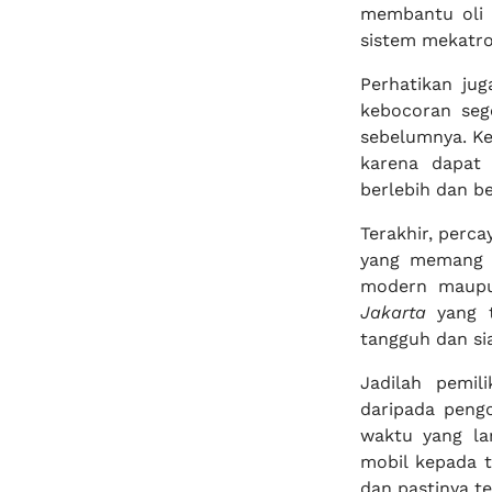
membantu oli 
sistem mekatro
Perhatikan jug
kebocoran seg
sebelumnya. Ke
karena dapat
berlebih dan b
Terakhir, perc
yang memang me
modern maupu
Jakarta
yang t
tangguh dan si
Jadilah pemi
daripada peng
waktu yang la
mobil kepada t
dan pastinya t