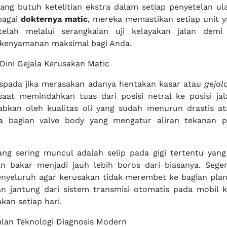
ang butuh ketelitian ekstra dalam setiap penyetelan ul
ebagai
dokternya matic
, mereka memastikan setiap unit y
telah melalui serangkaian uji kelayakan jalan demi
kenyamanan maksimal bagi Anda.
Dini Gejala Kerusakan Matic
spada jika merasakan adanya hentakan kasar atau
gejal
aat memindahkan tuas dari posisi netral ke posisi jala
abkan oleh kualitas oli yang sudah menurun drastis a
 bagian valve body yang mengatur aliran tekanan p
ang sering muncul adalah selip pada gigi tertentu ya
n bakar menjadi jauh lebih boros dari biasanya. Sege
yeluruh agar kerusakan tidak merembet ke bagian plan
n jantung dari sistem transmisi otomatis pada mobil 
kan setiap hari.
lan Teknologi Diagnosis Modern