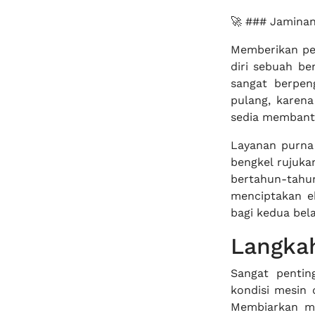
🚀 ### Jaminan
Memberikan pe
diri sebuah be
sangat berpe
pulang, karena 
sedia membant
Layanan purna 
bengkel rujuka
bertahun-tahun
menciptakan e
bagi kedua bel
Langka
Sangat pentin
kondisi mesin 
Membiarkan m