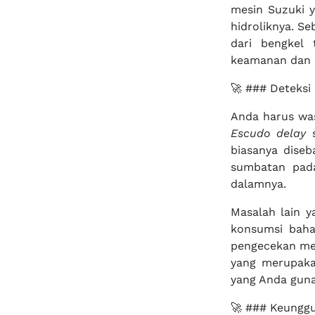
mesin Suzuki y
hidroliknya. S
dari bengkel 
keamanan dan 
🚀 ### Deteksi 
Anda harus wa
Escudo delay
s
biasanya diseb
sumbatan pada
dalamnya.
Masalah lain y
konsumsi baha
pengecekan men
yang merupaka
yang Anda guna
🚀 ### Keunggu