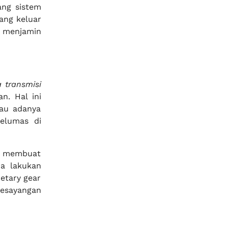
ang sistem
ang keluar
 menjamin
a transmisi
n. Hal ini
tau adanya
elumas di
ng membuat
ra lakukan
etary gear
kesayangan