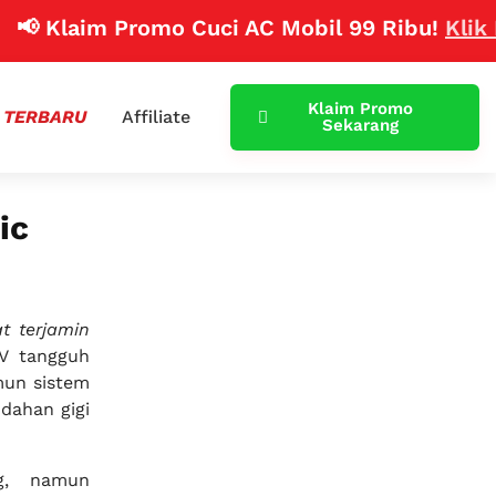
 Klaim Promo Cuci AC Mobil 99 Ribu!
Klik Disin
Klaim Promo
 TERBARU
Affiliate
Sekarang
ic
t terjamin
UV tangguh
amun sistem
dahan gigi
g, namun