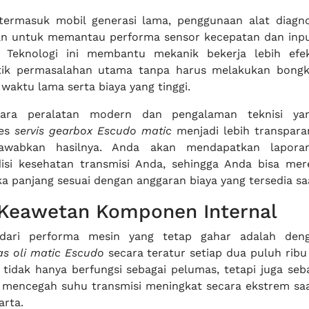
ermasuk mobil generasi lama, penggunaan alat diagnos
kan untuk memantau performa sensor kecepatan dan inp
. Teknologi ini membantu mekanik bekerja lebih efe
ik permasalahan utama tanpa harus melakukan bongk
aktu lama serta biaya yang tinggi.
tara peralatan modern dan pengalaman teknisi ya
ses
servis gearbox Escudo matic
menjadi lebih transpara
gjawabkan hasilnya. Anda akan mendapatkan lapora
isi kesehatan transmisi Anda, sehingga Anda bisa me
a panjang sesuai dengan anggaran biaya yang tersedia saa
 Keawetan Komponen Internal
dari performa mesin yang tetap gahar adalah deng
as oli matic Escudo
secara teratur setiap dua puluh ribu
h tidak hanya berfungsi sebagai pelumas, tetapi juga seb
 mencegah suhu transmisi meningkat secara ekstrem saa
rta.