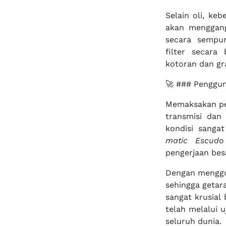
Selain oli, keb
akan menggang
secara sempu
filter secar
kotoran dan gr
🚀 ### Penggun
Memaksakan pe
transmisi dan
kondisi sanga
matic Escudo 
pengerjaan besa
Dengan menggun
sehingga getara
sangat krusial
telah melalui 
seluruh dunia.