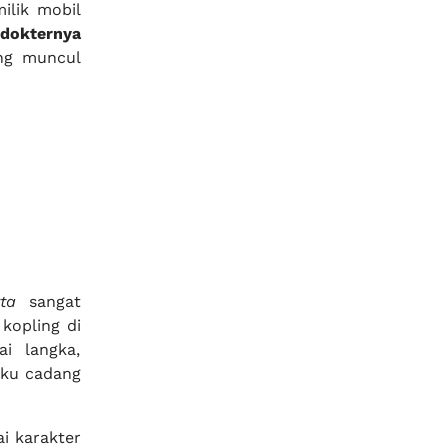
ilik mobil
dokternya
ing muncul
ta
sangat
kopling di
i langka,
uku cadang
 karakter