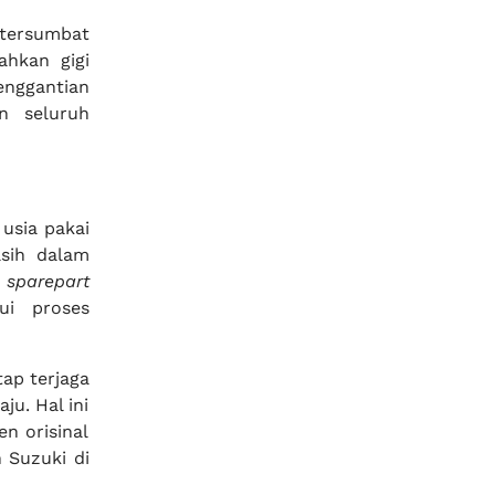
a tersumbat
hkan gigi
nggantian
n seluruh
usia pakai
sih dalam
n
sparepart
ui proses
ap terjaga
ju. Hal ini
n orisinal
 Suzuki di