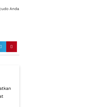
scudo Anda
atkan
at