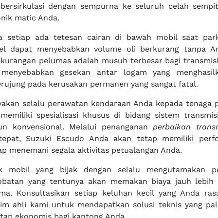
bersirkulasi dengan sempurna ke seluruh celah sempi
nik matic Anda.
a setiap ada tetesan cairan di bawah mobil saat park
el dapat menyebabkan volume oli berkurang tanpa An
kurangan pelumas adalah musuh terbesar bagi transmisi
 menyebabkan gesekan antar logam yang menghasil
erujung pada kerusakan permanen yang sangat fatal.
ayakan selalu perawatan kendaraan Anda kepada tenaga p
miliki spesialisasi khusus di bidang sistem transmis
n konvensional. Melalui penanganan
perbaikan trans
epat, Suzuki Escudo Anda akan tetap memiliki perf
ap menemani segala aktivitas petualangan Anda.
lik mobil yang bijak dengan selalu mengutamakan p
obatan yang tentunya akan memakan biaya jauh lebih
ma. Konsultasikan setiap keluhan kecil yang Anda ra
im ahli kami untuk mendapatkan solusi teknis yang pali
etap ekonomis bagi kantong Anda.