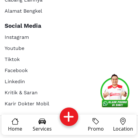
Alamat Bengkel
Social Media
Instagram
Youtube
Tiktok
Facebook
Services
Promo
Location
About Us
Linkedin
Kritik & Saran
Karir Dokter Mobil
Kritik dan
Reservasi
Article
Career
saran
© Copyright 2025 - Dokter Mobil Indonesia
Home
Services
Promo
Location