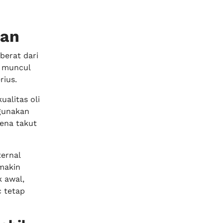
aan
berat dari
t muncul
rius.
alitas oli
igunakan
rena takut
ernal
makin
 awal,
c tetap