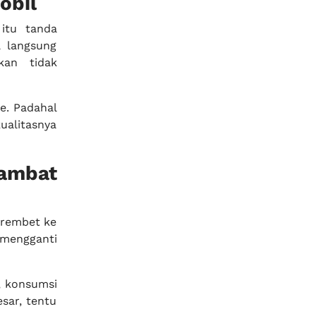
obil
 itu tanda
a langsung
an tidak
le. Padahal
alitasnya
ambat
erembet ke
 mengganti
, konsumsi
sar, tentu