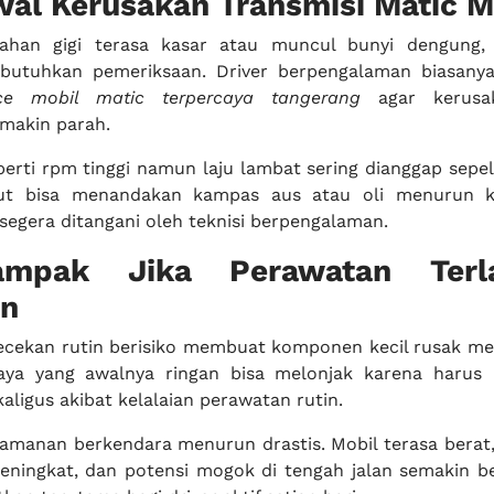
Awal Kerusakan Transmisi Matic M
dahan gigi terasa kasar atau muncul bunyi dengung,
butuhkan pemeriksaan. Driver berpengalaman biasany
ice mobil matic terpercaya tangerang
agar kerusak
makin parah.
eperti rpm tinggi namun laju lambat sering dianggap sepe
but bisa menandakan kampas aus atau oli menurun ku
segera ditangani oleh teknisi berpengalaman.
pak Jika Perawatan Terl
an
cekan rutin berisiko membuat komponen kecil rusak m
Biaya yang awalnya ringan bisa melonjak karena harus
aligus akibat kelalaian perawatan rutin.
nyamanan berkendara menurun drastis. Mobil terasa berat
ningkat, dan potensi mogok di tengah jalan semakin be