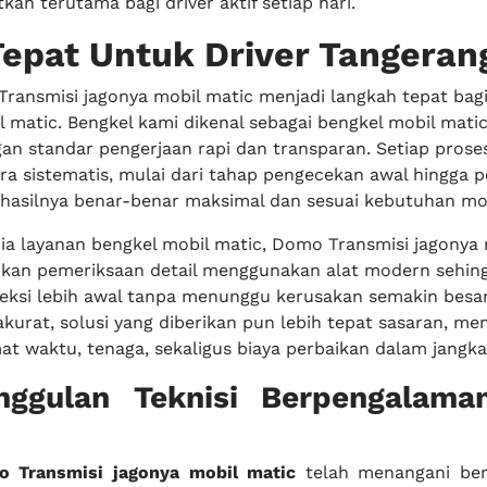
an terutama bagi driver aktif setiap hari.
Tepat Untuk Driver Tangeran
ransmisi jagonya mobil matic menjadi langkah tepat bag
 matic. Bengkel kami dikenal sebagai bengkel mobil matic
an standar pengerjaan rapi dan transparan. Setiap prose
ra sistematis, mulai dari tahap pengecekan awal hingga p
a hasilnya benar-benar maksimal dan sesuai kebutuhan mo
ia layanan bengkel mobil matic, Domo Transmisi jagonya 
an pemeriksaan detail menggunakan alat modern sehing
eksi lebih awal tanpa menunggu kerusakan semakin besa
akurat, solusi yang diberikan pun lebih tepat sasaran, m
 waktu, tenaga, sekaligus biaya perbaikan dalam jangka
ggulan Teknisi Berpengalama
 Transmisi jagonya mobil matic
telah menangani ber