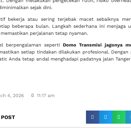
t. Dengan melakukan pengecekan rutin, risiko overheat,
iminimalkan sejak dini.
ktif bekerja atau sering terjebak macet sebaiknya me
setiap beberapa bulan. Langkah sederhana ini menjaga 
memastikan perjalanan tetap nyaman.
el berpengalaman seperti
Domo Transmisi jagonya mo
stikan setiap tindakan dilakukan profesional. Dengan
atic Anda tetap andal menghadapi padatnya jalan Tanger
ch 4, 2026
11:17 am
 POST​