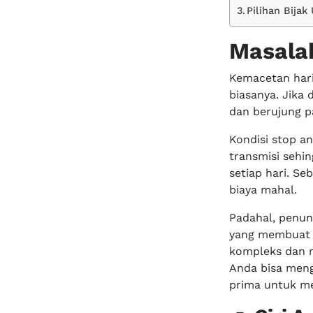
Pilihan Bija
Masalah
Kemacetan hari
biasanya. Jika 
dan berujung pa
Kondisi stop a
transmisi sehi
setiap hari. S
biaya mahal.
Padahal, penun
yang membuat 
kompleks dan m
Anda bisa meng
prima untuk me