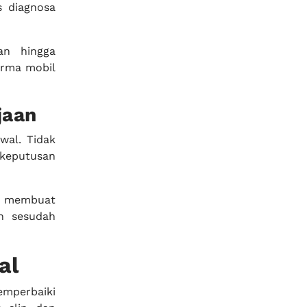
s diagnosa
an hingga
orma mobil
jaan
wal. Tidak
keputusan
ni membuat
n sesudah
al
mperbaiki