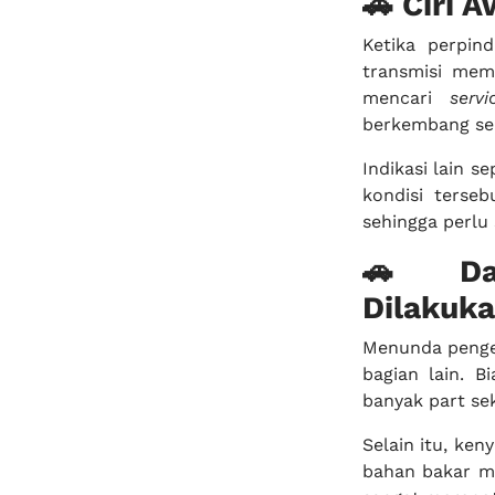
🚗 Ciri 
Ketika perpin
transmisi mem
mencari
serv
berkembang se
Indikasi lain s
kondisi terse
sehingga perlu 
🚗 Dam
Dilakuk
Menunda penge
bagian lain. 
banyak part sek
Selain itu, ke
bahan bakar me