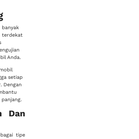
g
i banyak
 terdekat
s
engujian
bil Anda.
mobil
ga setiap
r. Dengan
embantu
 panjang.
n Dan
bagai tipe