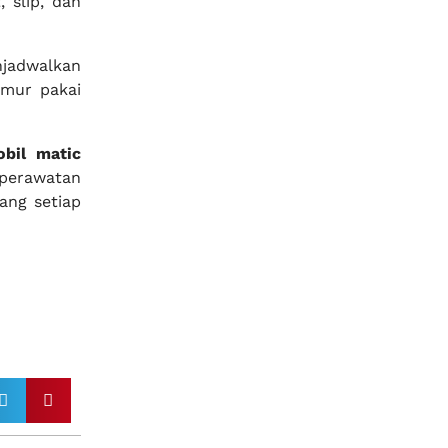
 slip, dan
njadwalkan
umur pakai
bil matic
 perawatan
ang setiap