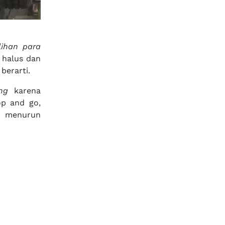
lihan para
p halus dan
berarti.
ng
karena
op and go,
a menurun