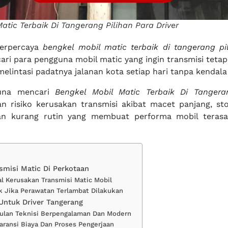
atic Terbaik Di Tangerang Pilihan Para Driver
terpercaya
bengkel mobil matic terbaik di tangerang pi
cari para pengguna mobil matic yang ingin transmisi teta
melintasi padatnya jalanan kota setiap hari tanpa kendala 
una mencari
Bengkel Mobil Matic Terbaik Di Tangera
n risiko kerusakan transmisi akibat macet panjang, st
an kurang rutin yang membuat performa mobil teras
smisi Matic Di Perkotaan
al Kerusakan Transmisi Matic Mobil
 Jika Perawatan Terlambat Dilakukan
 Untuk Driver Tangerang
ulan Teknisi Berpengalaman Dan Modern
aransi Biaya Dan Proses Pengerjaan