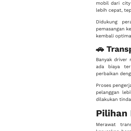
mobil dari ci
lebih cepat, te
Didukung per
pemasangan kem
kembali optimal
🚗 Trans
Banyak driver 
ada biaya te
perbaikan deng
Proses pengerj
pelanggan le
dilakukan tind
Pilihan
Merawat tran