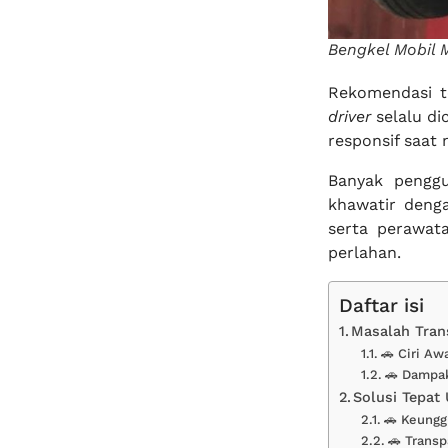
Bengkel Mobil M
Rekomendasi 
driver
selalu di
responsif saat 
Banyak pengg
khawatir denga
serta perawat
perlahan.
Daftar isi
Masalah Tran
🚗 Ciri Aw
🚗 Dampak
Solusi Tepat
🚗 Keungg
🚗 Transp