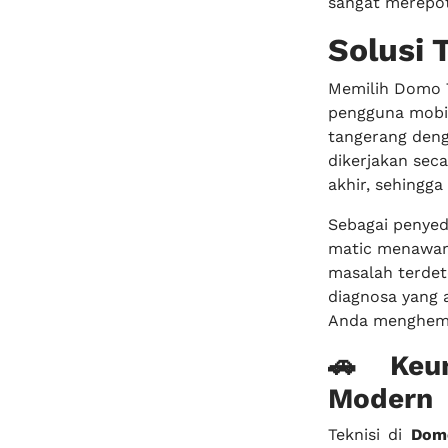
sangat merepotk
Solusi 
Memilih Domo T
pengguna mobil
tangerang deng
dikerjakan seca
akhir, sehingg
Sebagai penyed
matic menawark
masalah terdet
diagnosa yang 
Anda menghemat
🚗 Keun
Modern
Teknisi di
Domo