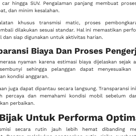
ty car hingga SUV. Pengalaman panjang membuat prose
pat, dan minim kesalahan.
alatan khusus transmisi matic, proses pembongkar
bali dilakukan sesuai standar. Hal ini memastikan perf
 dan siap digunakan untuk aktivitas harian.
paransi Biaya Dan Proses Penger
merasa nyaman karena estimasi biaya dijelaskan sejak a
rsembunyi sehingga pelanggan dapat menyesuaikan 
an kondisi anggaran.
aan juga dapat dipantau secara langsung. Transparansi i
bih percaya dan memahami kondisi mobil sebelum da
akan perbaikan.
 Bijak Untuk Performa Optim
smisi secara rutin jauh lebih hemat dibanding me