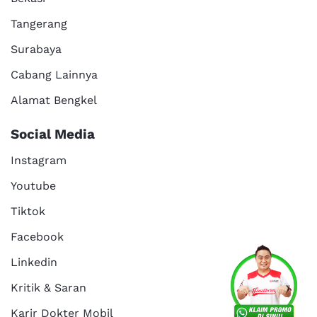
Tangerang
Surabaya
Cabang Lainnya
Alamat Bengkel
Social Media
Instagram
Youtube
Tiktok
Facebook
Services
Promo
Location
About Us
Linkedin
Kritik & Saran
Karir Dokter Mobil
Kritik dan
Reservasi
Article
Career