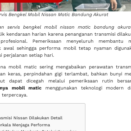
vis Bengkel Mobil Nissan Matic Bandung Akurat
an servis bengkel mobil nissan matic bandung akura
lik kendaraan harian karena penanganan transmisi dilakuk
 profesional. Pemeriksaan menyeluruh membantu m
k awal sehingga performa mobil tetap nyaman diguna
i perjalanan setiap hari.
na mobil matic sering mengabaikan perawatan transm
an keras, perpindahan gigi terlambat, bahkan bunyi m
ebut dapat dicegah melalui pemeriksaan rutin ber
inya mobil matic
menggunakan teknologi modern da
terpercaya.
smisi Nissan Dilakukan Detail
rkala Menjaga Performa