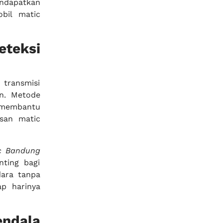
endapatkan
bil matic
teksi
transmisi
n. Metode
 membantu
ssan matic
ic Bandung
nting bagi
ara tanpa
ap harinya
endala