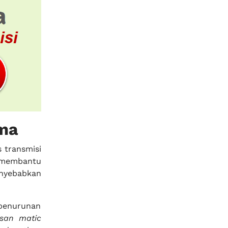
ma
 transmisi
a membantu
nyebabkan
penurunan
ssan matic