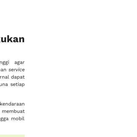
kukan
nggi agar
anan
service
ernal dapat
una setiap
 kendaraan
t membuat
ngga mobil