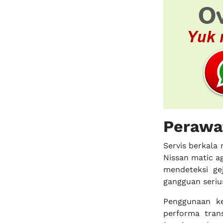
Perawa
Servis berkala
Nissan matic a
mendeteksi ge
gangguan seriu
Penggunaan k
performa tran