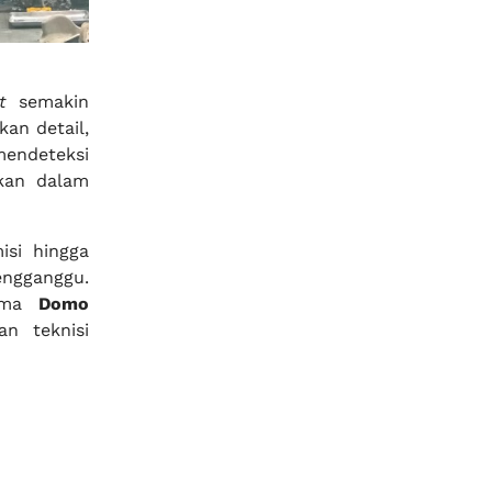
t
semakin
an detail,
endeteksi
kan dalam
isi hingga
engganggu.
sama
Domo
n teknisi