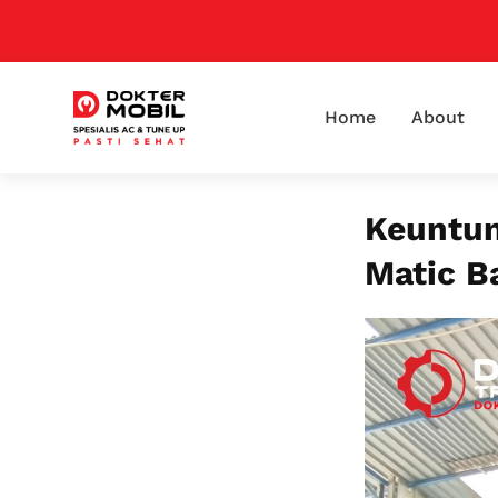
Home
About
Keuntun
Matic B