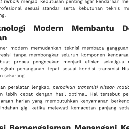
 terbaik
menjadi keputusan penting agar kendaraan m
ofesional sesuai standar serta kebutuhan teknis mo
ng.
nologi Modern Membantu De
an
anner modern memudahkan teknisi membaca gangguan 
presisi tanpa membongkar seluruh komponen kendaraa
buat proses pengecekan menjadi efisien sekaligus
ngkah penanganan tepat sesuai kondisi transmisi Ni
n sekarang.
gan peralatan lengkap,
perbaikan transmisi Nissan mat
an lebih cepat dengan hasil optimal. Hal tersebut pe
daraan harian yang membutuhkan kenyamanan berkend
indahan gigi ketika melewati kemacetan panjang seti
isi Berpengalaman Menangani K