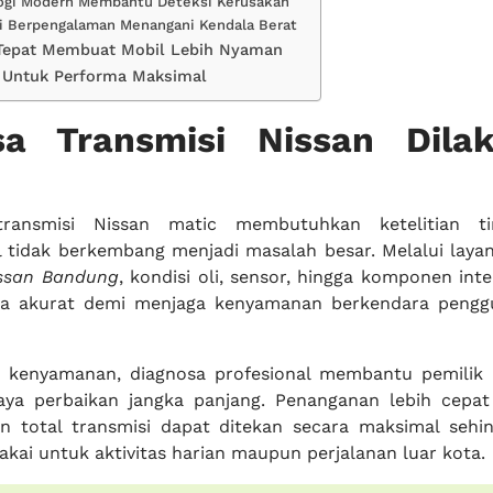
ogi Modern Membantu Deteksi Kerusakan
si Berpengalaman Menangani Kendala Berat
Tepat Membuat Mobil Lebih Nyaman
t Untuk Performa Maksimal
sa Transmisi Nissan Dila
transmisi Nissan matic membutuhkan ketelitian ti
l tidak berkembang menjadi masalah besar. Melalui lay
issan Bandung
, kondisi oli, sensor, hingga komponen int
cara akurat demi menjaga kenyamanan berkendara pengg
a kenyamanan, diagnosa profesional membantu pemilik
ya perbaikan jangka panjang. Penanganan lebih cepa
an total transmisi dapat ditekan secara maksimal sehi
kai untuk aktivitas harian maupun perjalanan luar kota.