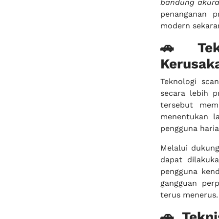
bandung akurat
penanganan pr
modern sekara
🚗 Tek
Kerusak
Teknologi sc
secara lebih 
tersebut mem
menentukan la
pengguna haria
Melalui dukun
dapat dilakuk
pengguna ken
gangguan perp
terus menerus.
🚗 Tekn