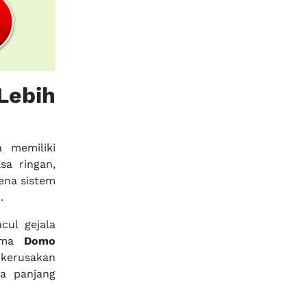
Lebih
 memiliki
sa ringan,
rena sistem
.
cul gejala
sama
Domo
erusakan
a panjang