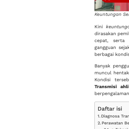
Keuntungan Ser
Kini
keuntung
dirasakan pemi
cepat, serta
gangguan seja
berbagai kondis
Banyak penggu
muncul hentak
Kondisi ters
Transmisi ahl
berpengalaman 
Daftar isi
Diagnosa Tran
Perawatan Be