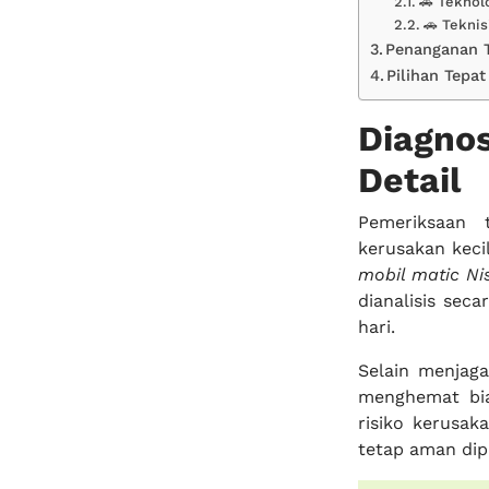
🚗 Teknol
🚗 Tekni
Penanganan 
Pilihan Tepa
Diagno
Detail
Pemeriksaan 
kerusakan keci
mobil matic N
dianalisis se
hari.
Selain menjag
menghemat bia
risiko kerusak
tetap aman dipa