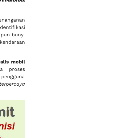
penanganan
ntifikasi
upun bunyi
kendaraan
alis mobil
a proses
 pengguna
terpercaya