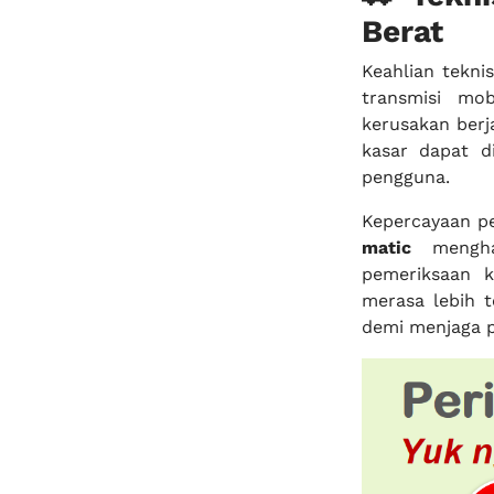
Berat
Keahlian tekni
transmisi mo
kerusakan berj
kasar dapat 
pengguna.
Kepercayaan p
matic
menghad
pemeriksaan 
merasa lebih 
demi menjaga p