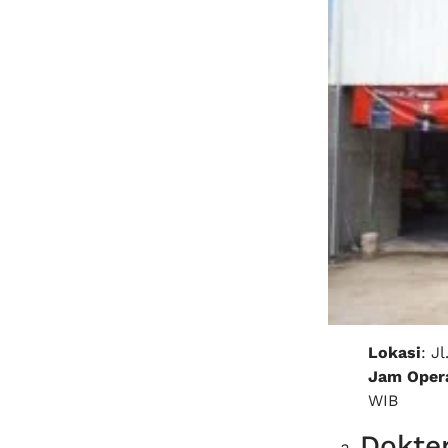
Lokasi
: J
Jam Opera
WIB
Dokter