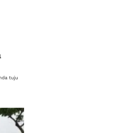
a
nda tuju