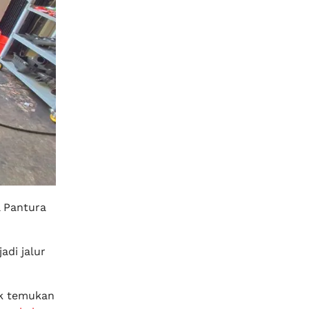
l Pantura
adi jalur
ak temukan