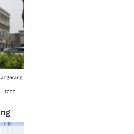
Tangerang,
– 17.00
ang