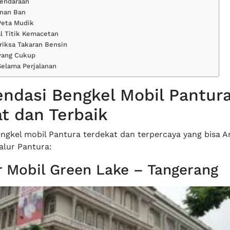
Kendaraan
nan Ban
Peta Mudik
l Titik Kemacetan
riksa Takaran Bensin
 yang Cukup
Selama Perjalanan
ndasi Bengkel Mobil Pantur
t dan Terbaik
engkel mobil Pantura terdekat dan terpercaya yang bisa A
jalur Pantura:
 Mobil Green Lake – Tangerang