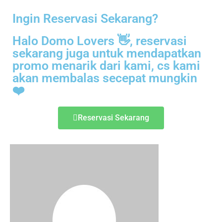
Ingin Reservasi Sekarang?
Halo Domo Lovers 👋, reservasi
sekarang juga untuk mendapatkan
promo menarik dari kami, cs kami
akan membalas secepat mungkin
❤️
Reservasi Sekarang