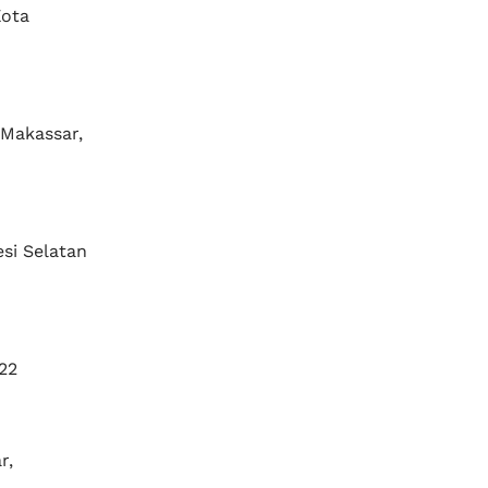
Kota
 Makassar,
esi Selatan
22
r,