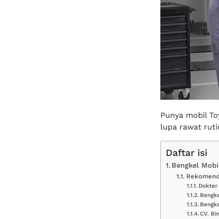
Punya mobil To
lupa rawat rut
Daftar isi
Bengkel Mobi
Rekomenda
Dokter
Bengk
Bengke
CV. Bi