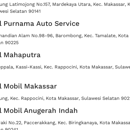
ung Latimojong No.157, Mardekaya Utara, Kec. Makassar, 
wesi Selatan 90141
l Purnama Auto Service
mandian Alam No.98-96, Barombong, Kec. Tamalate, Kota
an 90225
l Mahaputra
eppala, Kassi-Kassi, Kec. Rappocini, Kota Makassar, Sulaw
l Mobil Makassar
ng, Kec. Rappocini, Kota Makassar, Sulawesi Selatan 902
l Mobil Anugerah Indah
raki No.22, Paccerakkang, Kec. Biringkanaya, Kota Makassa
an 90241