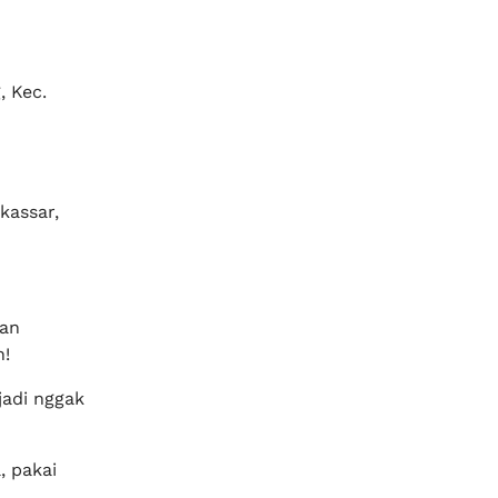
, Kec.
kassar,
kan
h!
jadi nggak
, pakai