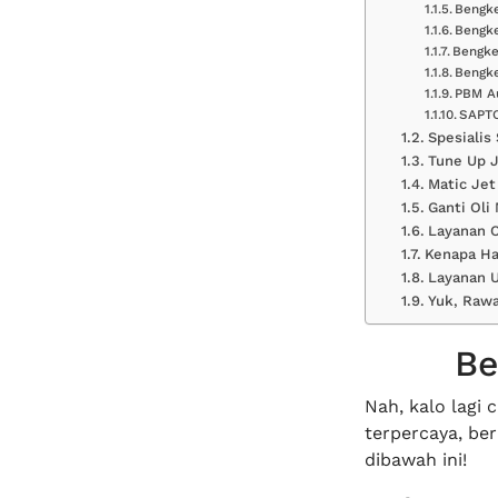
Bengke
Bengk
Bengke
Bengke
PBM Au
SAPT
Spesialis
Tune Up J
Matic Jet
Ganti Oli
Layanan C
Kenapa Ha
Layanan U
Yuk, Rawa
Be
Nah, kalo lagi 
terpercaya, be
dibawah ini!