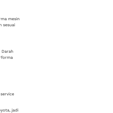
orma mesin
h sesuai
i Darah
erforma
service
ota, jadi