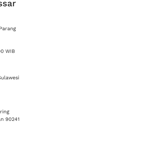
ssar
 Parang
00 WIB
Sulawesi
ring
an 90241