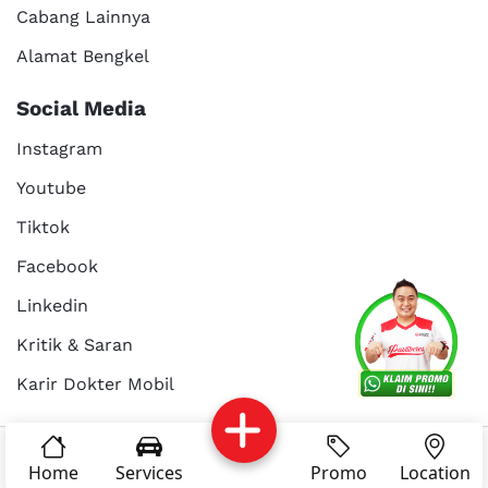
Cabang Lainnya
Alamat Bengkel
Social Media
Instagram
Youtube
Tiktok
Facebook
Services
Promo
Location
About Us
Linkedin
Kritik & Saran
Karir Dokter Mobil
Kritik dan
Reservasi
Article
Career
saran
© Copyright 2025 - Dokter Mobil Indonesia
Home
Services
Promo
Location