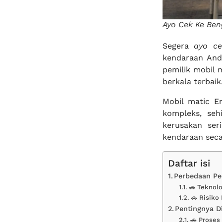
Ayo Cek Ke Ben
Segera
ayo ce
kendaraan And
pemilik mobil
berkala terbaik
Mobil matic Er
kompleks, seh
kerusakan ser
kendaraan secar
Daftar isi
Perbedaan Pe
🚗 Teknol
🚗 Risiko
Pentingnya D
🚗 Proses