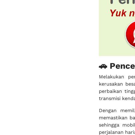
🚗 Pence
Melakukan pe
kerusakan besa
perbaikan tin
transmisi kend
Dengan memi
memastikan ba
sehingga mobi
perjalanan hari