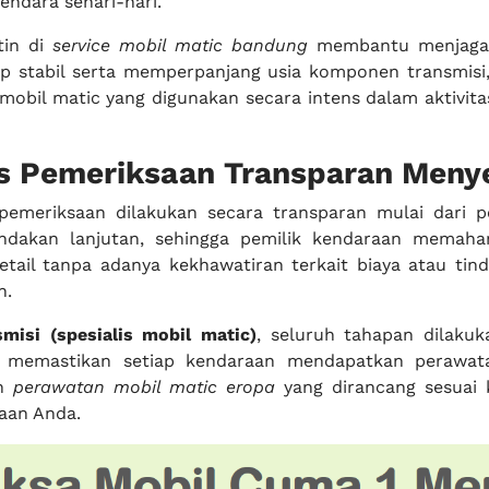
ndara sehari-hari.
tin di
service mobil matic bandung
membantu menjaga
p stabil serta memperpanjang usia komponen transmisi
mobil matic yang digunakan secara intens dalam aktivitas
es Pemeriksaan Transparan Meny
 pemeriksaan dilakukan secara transparan mulai dari 
indakan lanjutan, sehingga pemilik kendaraan memaha
etail tanpa adanya kekhawatiran terkait biaya atau tin
n.
isi (spesialis mobil matic)
, seluruh tahapan dilaku
i, memastikan setiap kendaraan mendapatkan perawat
an
perawatan mobil matic eropa
yang dirancang sesuai
raan Anda.