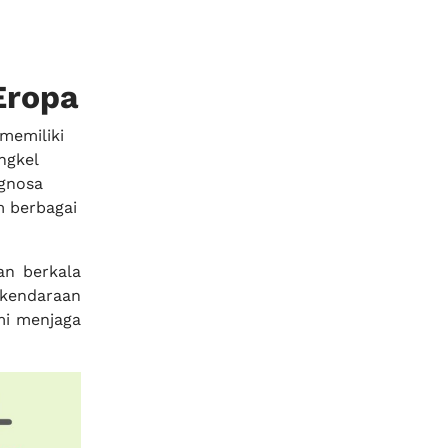
Eropa
memiliki
ngkel
gnosa
m berbagai
an berkala
 kendaraan
i menjaga