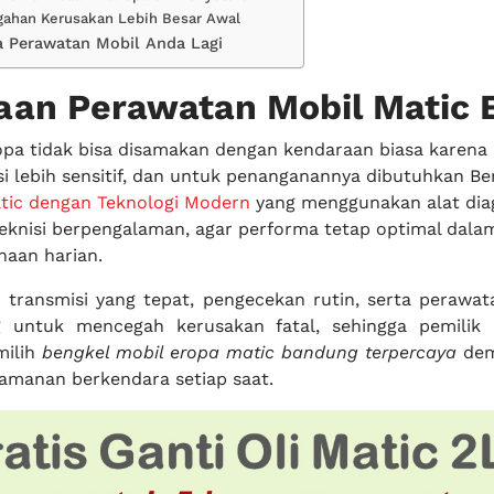
gahan Kerusakan Lebih Besar Awal
 Perawatan Mobil Anda Lagi
aan Perawatan Mobil Matic 
opa tidak bisa disamakan dengan kendaraan biasa karena 
si lebih sensitif, dan untuk penanganannya dibutuhkan Be
tic dengan Teknologi Modern
yang menggunakan alat dia
eknisi berpengalaman, agar performa tetap optimal dala
naan harian.
 transmisi yang tepat, pengecekan rutin, serta perawat
g untuk mencegah kerusakan fatal, sehingga pemilik
milih
bengkel mobil eropa matic bandung terpercaya
dem
eamanan berkendara setiap saat.