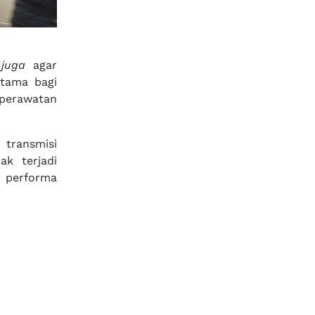
juga
agar
utama bagi
 perawatan
 transmisi
k terjadi
n performa