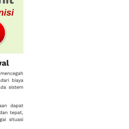
wal
 mencegah
dari biaya
ada sistem
raan dapat
dan tepat,
ai situasi