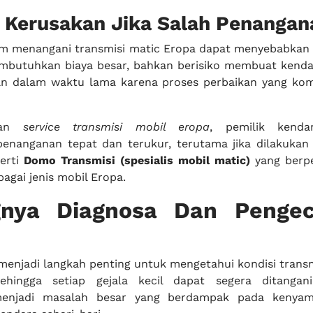
o Kerusakan Jika Salah Penangan
am menangani transmisi matic Eropa dapat menyebabkan
mbutuhkan biaya besar, bahkan berisiko membuat kenda
an dalam waktu lama karena proses perbaikan yang ko
anan
service transmisi mobil eropa
, pemilik kenda
enanganan tepat dan terukur, terutama jika dilakukan
perti
Domo Transmisi (spesialis mobil matic)
yang berp
agai jenis mobil Eropa.
gnya Diagnosa Dan Penge
menjadi langkah penting untuk mengetahui kondisi transm
ehingga setiap gejala kecil dapat segera ditangan
enjadi masalah besar yang berdampak pada kenya