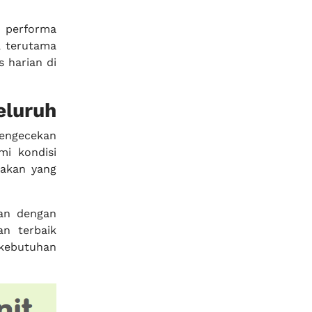
 performa
, terutama
 harian di
eluruh
pengecekan
mi kondisi
dakan yang
kan dengan
an terbaik
 kebutuhan