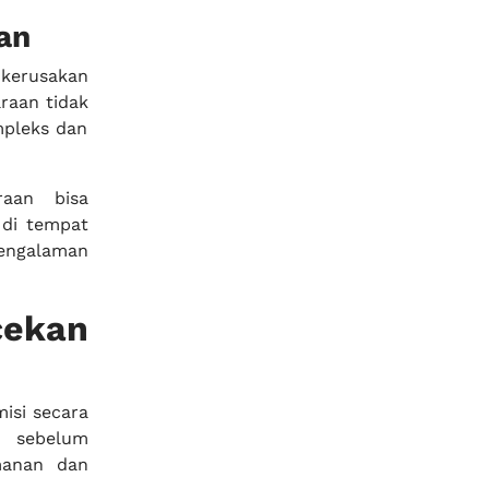
an
 kerusakan
raan tidak
mpleks dan
raan bisa
 di tempat
engalaman
cekan
isi secara
i sebelum
manan dan