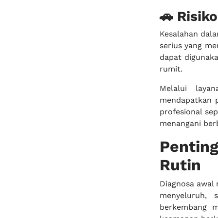
🚗 Risik
Kesalahan dal
serius yang me
dapat digunak
rumit.
Melalui lay
mendapatkan p
profesional se
menangani berb
Pentin
Rutin
Diagnosa awal 
menyeluruh, s
berkembang m