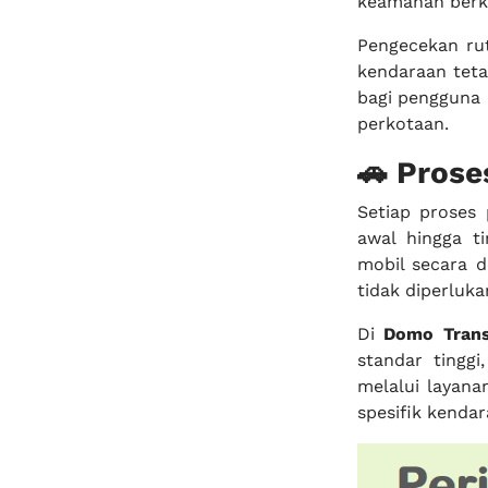
keamanan berke
Pengecekan ru
kendaraan teta
bagi pengguna 
perkotaan.
🚗 Pros
Setiap proses
awal hingga t
mobil secara d
tidak diperluka
Di
Domo Transm
standar tingg
melalui layan
spesifik kenda