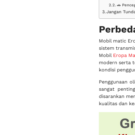
🚗 Pence
Jangan Tunda
Perbed
Mobil matic Er
sistem transmi
Mobil
Eropa Ma
modern serta t
kondisi penggu
Penggunaan oli
sangat pentin
disarankan me
kualitas dan k