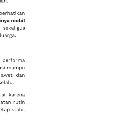
ian.
iperhatikan
inya mobil
sekaligus
luarga.
p performa
ikasi mampu
 awet dan
elalu.
isi karena
atan rutin
etap stabil