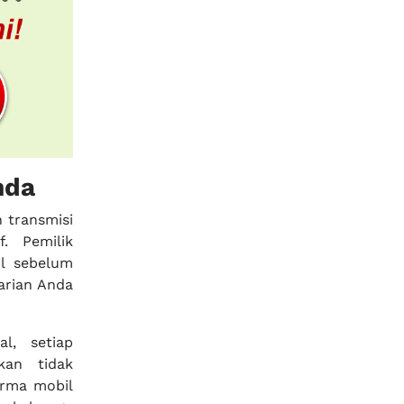
nda
 transmisi
. Pemilik
il sebelum
arian Anda
l, setiap
kan tidak
orma mobil