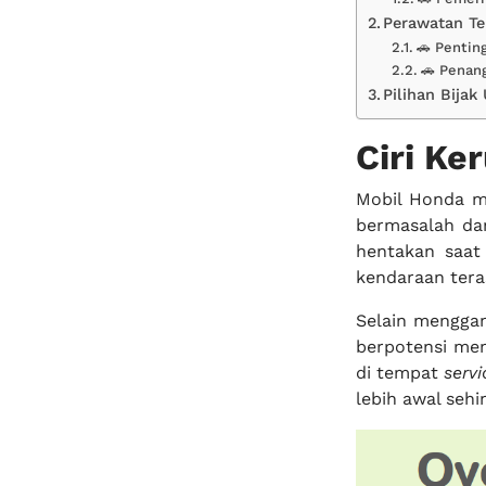
Perawatan Te
🚗 Pentin
🚗 Penan
Pilihan Bija
Ciri Ke
Mobil Honda ma
bermasalah da
hentakan saat
kendaraan tera
Selain menggan
berpotensi me
di tempat
serv
lebih awal sehi