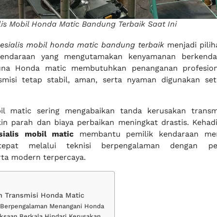
lis Mobil Honda Matic Bandung Terbaik Saat Ini
esialis mobil honda matic bandung terbaik
menjadi pilih
 kendaraan yang mengutamakan kenyamanan berkendar
una Honda matic membutuhkan penanganan profesion
smisi tetap stabil, aman, serta nyaman digunakan se
l matic sering mengabaikan tanda kerusakan transmi
in parah dan biaya perbaikan meningkat drastis. Keha
sialis mobil matic
membantu pemilik kendaraan me
epat melalui teknisi berpengalaman dengan pe
ta modern terpercaya.
an Transmisi Honda Matic
i Berpengalaman Menangani Honda
ksaan Berkala Hindari Kerusakan