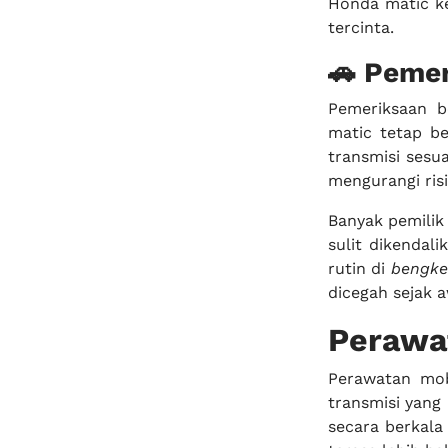
Honda matic ke
tercinta.
🚗 Pemer
Pemeriksaan b
matic tetap be
transmisi sesu
mengurangi ris
Banyak pemilik
sulit dikendal
rutin di
bengke
dicegah sejak 
Perawat
Perawatan mob
transmisi yang
secara berkala