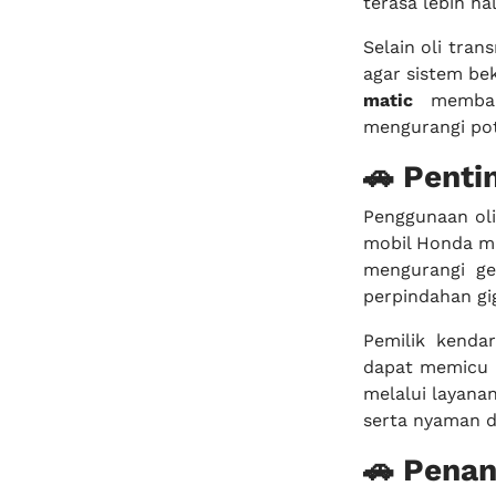
terasa lebih h
Selain oli tran
agar sistem be
matic
membant
mengurangi pot
🚗 Penti
Penggunaan oli
mobil Honda mat
mengurangi ge
perpindahan gi
Pemilik kenda
dapat memicu 
melalui layana
serta nyaman di
🚗 Penan