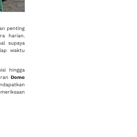
an penting
a harian.
al supaya
tiap waktu
si hingga
diran
Domo
ndapatkan
meriksaan