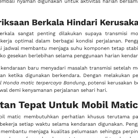
mbali nyaman digunakan untuk aktivitas harian bersam
iksaan Berkala Hindari Kerusak
erkala sangat penting dilakukan supaya transmisi m
kerja optimal dalam berbagai kondisi perjalanan. Pengg
ai jadwal membantu menjaga suhu komponen tetap stabil
iko gesekan berlebihan selama penggunaan harian kenda
 kendaraan baru menyadari masalah transmisi setelah mo
ikan ketika digunakan berkendara. Dengan melakukan p
l Honda matic terpercaya Bandung
, potensi kerusakan b
awal demi kenyamanan perjalanan sehari hari.
an Tepat Untuk Mobil Matic
il matic membutuhkan perhatian khusus terutama pa
 bekerja setiap waktu selama kendaraan digunakan. Pengg
 membantu menjaga kualitas pelumasan sehingga perpin