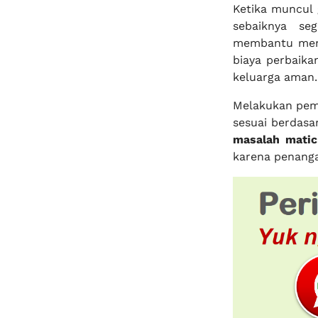
Ketika muncul 
sebaiknya se
membantu menc
biaya perbaika
keluarga aman.
Melakukan peme
sesuai berdasa
masalah matic
karena penanga