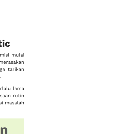
tic
misi mulai
merasakan
ga tarikan
.
rlalu lama
saan rutin
i masalah