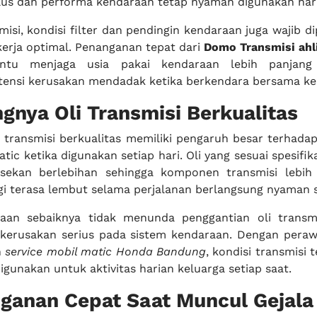
alus dan performa kendaraan tetap nyaman digunakan har
smisi, kondisi filter dan pendingin kendaraan juga wajib d
kerja optimal. Penanganan tepat dari
Domo Transmisi ahl
u menjaga usia pakai kendaraan lebih panjang 
ensi kerusakan mendadak ketika berkendara bersama ke
ngnya Oli Transmisi Berkualitas
 transmisi berkualitas memiliki pengaruh besar terhada
ic ketika digunakan setiap hari. Oli yang sesuai spesif
sekan berlebihan sehingga komponen transmisi lebih
gi terasa lembut selama perjalanan berlangsung nyaman s
raan sebaiknya tidak menunda penggantian oli transm
kerusakan serius pada sistem kendaraan. Dengan peraw
n
service mobil matic Honda Bandung
, kondisi transmisi t
gunakan untuk aktivitas harian keluarga setiap saat.
ganan Cepat Saat Muncul Gejala