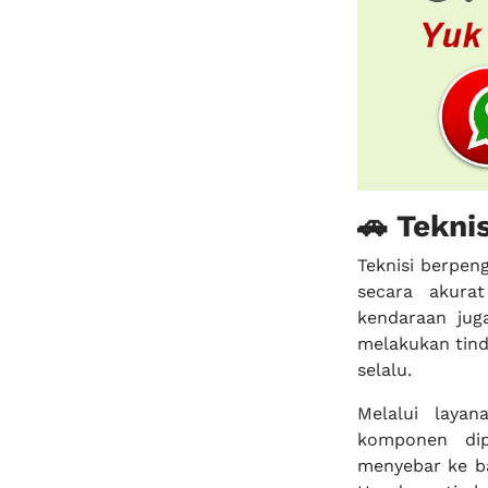
🚗 Tekn
Teknisi berpe
secara akurat
kendaraan jug
melakukan tin
selalu.
Melalui laya
komponen dip
menyebar ke b