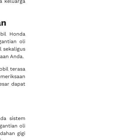
a keluarga
an
obil Honda
antian oli
 sekaligus
raan Anda.
bil terasa
emeriksaan
esar dapat
da sistem
antian oli
dahan gigi