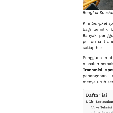
Bengkel Spesia
Kini
bengkel sp
bagi pemilik
Banyak pengg
performa tran
setiap hari.
Pengguna mobi
masalah semak
Transmisi spe
penanganan t
menyeluruh ser
Daftar isi
Ciri Kerusak
🚗 Teknis
🚗 Pemeri