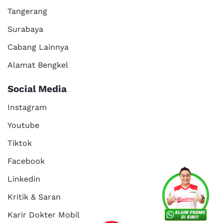
Tangerang
Surabaya
Cabang Lainnya
Alamat Bengkel
Social Media
Instagram
Youtube
Tiktok
Facebook
Services
Promo
Location
About Us
Linkedin
Kritik & Saran
Karir Dokter Mobil
Kritik dan
Reservasi
Article
Career