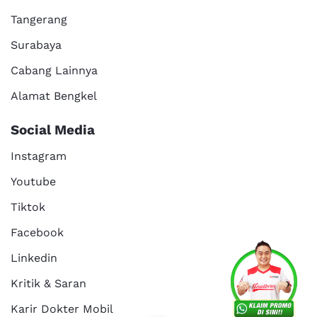
Tangerang
Surabaya
Cabang Lainnya
Alamat Bengkel
Social Media
Instagram
Youtube
Tiktok
Facebook
Services
Promo
Location
About Us
Linkedin
Kritik & Saran
Karir Dokter Mobil
Kritik dan
Reservasi
Article
Career