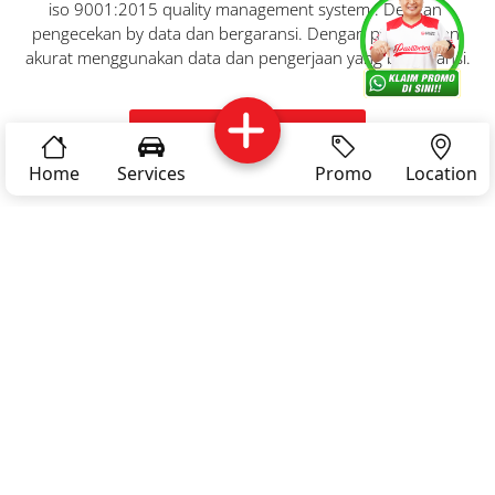
iso 9001:2015 quality management system . Dengan 
pengecekan by data dan bergaransi. Dengan pengecekan 
akurat menggunakan data dan pengerjaan yang bergaransi.
Kritik dan
Reservasi
Article
Career
saran
Youtube Dokter Mobil
Home
Services
Promo
Location
Privacy
03 -
Policy
Products & Service
LAYANAN BENGKEL
DOKTER MOBIL