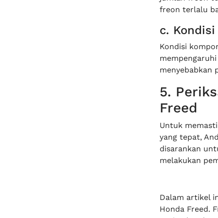
freon terlalu b
c. Kondis
Kondisi kompon
mempengaruhi 
menyebabkan p
5. Perik
Freed
Untuk memastik
yang tepat, An
disarankan unt
melakukan peme
Dalam artikel 
Honda Freed. F