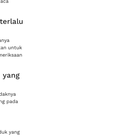
baca
terlalu
anya
kan untuk
meriksaan
n yang
idaknya
ung pada
duk yang