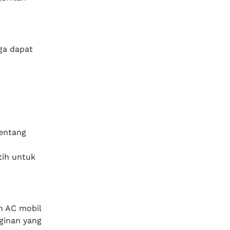
ga dapat
entang
tih untuk
n AC mobil
ginan yang