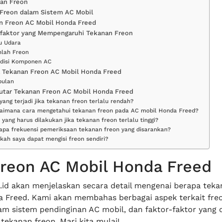
ian Freon
 Freon dalam Sistem AC Mobil
n Freon AC Mobil Honda Freed
-faktor yang Mempengaruhi Tekanan Freon
u Udara
mlah Freon
ndisi Komponen AC
a Tekanan Freon AC Mobil Honda Freed
pulan
utar Tekanan Freon AC Mobil Honda Freed
 yang terjadi jika tekanan freon terlalu rendah?
gaimana cara mengetahui tekanan freon pada AC mobil Honda Freed?
 yang harus dilakukan jika tekanan freon terlalu tinggi?
rapa frekuensi pemeriksaan tekanan freon yang disarankan?
kah saya dapat mengisi freon sendiri?
reon AC Mobil Honda Freed
.id akan menjelaskan secara detail mengenai berapa teka
 Freed. Kami akan membahas berbagai aspek terkait freo
am sistem pendinginan AC mobil, dan faktor-faktor yang 
ekanan freon. Mari kita mulai!