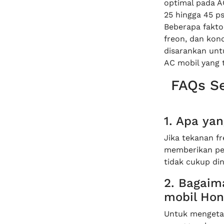
optimal pada A
25 hingga 45 ps
Beberapa fakto
freon, dan kon
disarankan unt
AC mobil yang t
FAQs Se
1. Apa yan
Jika tekanan f
memberikan pen
tidak cukup din
2. Bagaim
mobil Hon
Untuk mengetah