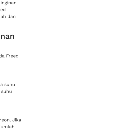
dinginan
eed
dah dan
anan
da Freed
da suhu
a suhu
eon. Jika
 jumlah