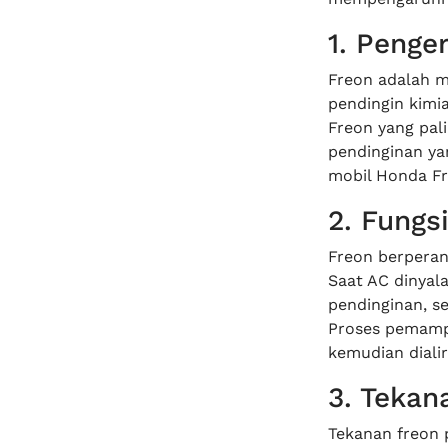
1. Penge
Freon adalah m
pendingin kimi
Freon yang pal
pendinginan ya
mobil Honda Fr
2. Fungs
Freon berperan
Saat AC dinyal
pendinginan, s
Proses pemamp
kemudian diali
3. Tekan
Tekanan freon 