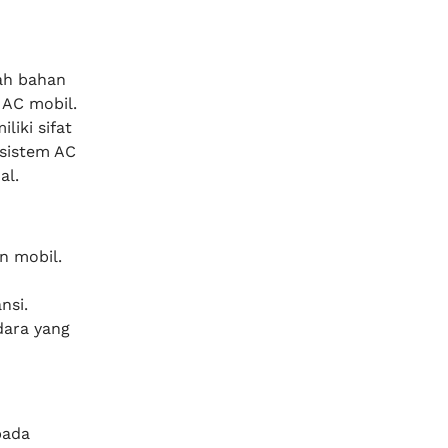
ah bahan
 AC mobil.
iki sifat
 sistem AC
al.
n mobil.
nsi.
ara yang
pada