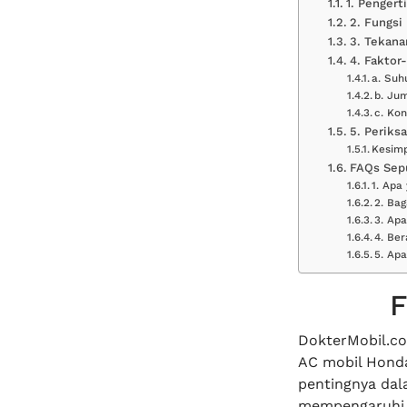
1. Pengert
2. Fungsi
3. Tekana
4. Faktor
a. Suh
b. Ju
c. Ko
5. Periks
Kesim
FAQs Sep
1. Apa
2. Ba
3. Apa
4. Be
5. Apa
F
DokterMobil.co
AC mobil Honda
pentingnya dal
mempengaruhi t