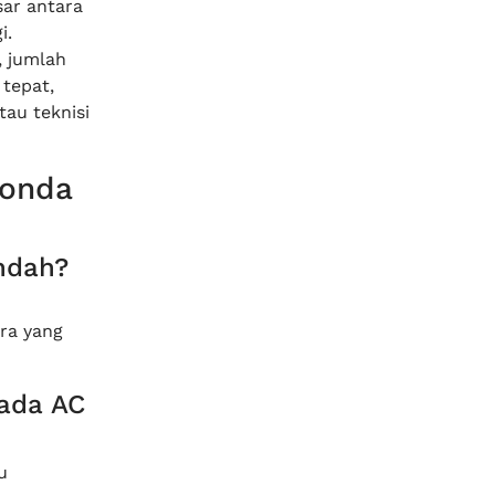
sar antara
i.
, jumlah
tepat,
au teknisi
Honda
endah?
ra yang
ada AC
u