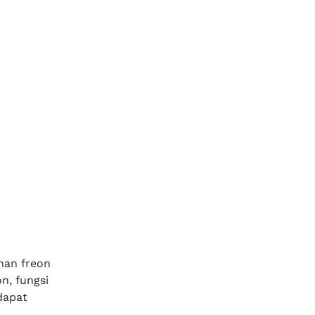
nan freon
n, fungsi
dapat