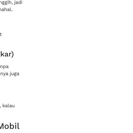
ggih, jadi
mahal.
t
kar)
anpa
nya juga
, kalau
Mobil