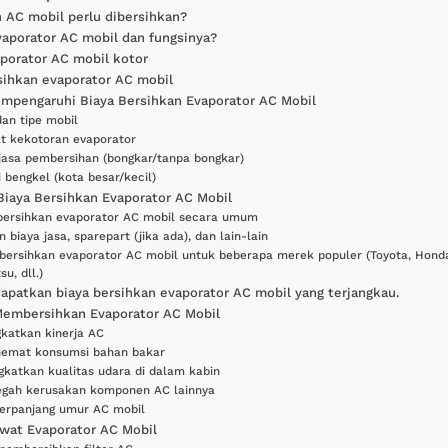
 AC mobil perlu dibersihkan?
vaporator AC mobil dan fungsinya?
porator AC mobil kotor
sihkan evaporator AC mobil
mpengaruhi Biaya Bersihkan Evaporator AC Mobil
dan tipe mobil
at kekotoran evaporator
 jasa pembersihan (bongkar/tanpa bongkar)
 bengkel (kota besar/kecil)
Biaya Bersihkan Evaporator AC Mobil
bersihkan evaporator AC mobil secara umum
n biaya jasa, sparepart (jika ada), dan lain-lain
 bersihkan evaporator AC mobil untuk beberapa merek populer (Toyota, Hond
su, dll.)
apatkan biaya bersihkan evaporator AC mobil yang terjangkau.
Membersihkan Evaporator AC Mobil
katkan kinerja AC
emat konsumsi bahan bakar
gkatkan kualitas udara di dalam kabin
gah kerusakan komponen AC lainnya
rpanjang umur AC mobil
wat Evaporator AC Mobil