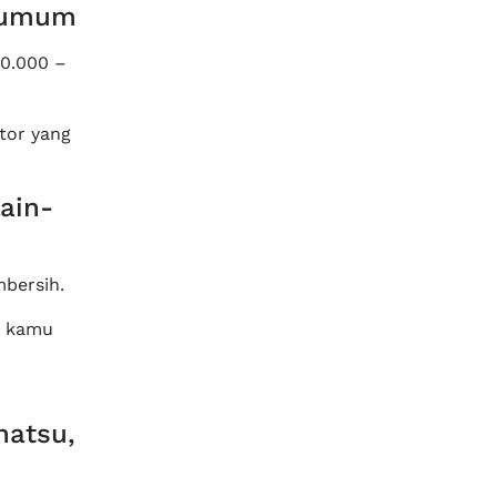
a umum
50.000 –
tor yang
lain-
bersih.
l, kamu
hatsu,