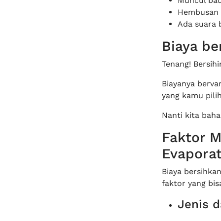
Muncul bau
Hembusan a
Ada suara b
Biaya be
Tenang! Bersih
Biayanya bervar
yang kamu pilih
Nanti kita bahas
Faktor M
Evaporat
Biaya bersihka
faktor yang bis
Jenis d