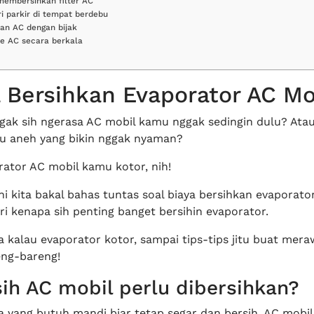
membersihkan filter AC
i parkir di tempat berdebu
an AC dengan bijak
ce AC secara berkala
a Bersihkan Evaporator AC Mo
ggak sih ngerasa AC mobil kamu nggak sedingin dulu? Ata
u aneh yang bikin nggak nyaman?
orator AC mobil kamu kotor, nih!
 ini kita bakal bahas tuntas soal biaya bersihkan evaporato
ri kenapa sih penting banget bersihin evaporator.
 kalau evaporator kotor, sampai tips-tips jitu buat mera
eng-bareng!
ih AC mobil perlu dibersihkan?
a yang butuh mandi biar tetap segar dan bersih, AC mobil