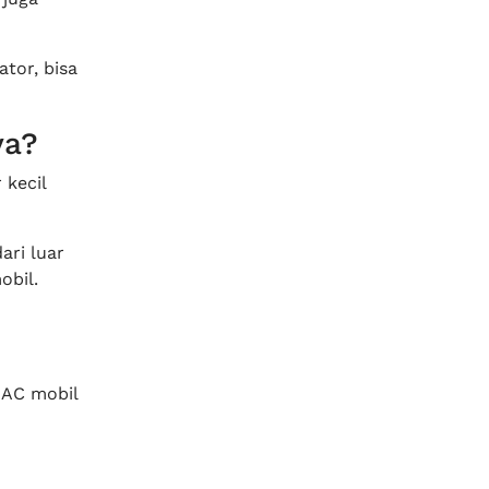
tor, bisa
ya?
 kecil
ari luar
obil.
 AC mobil