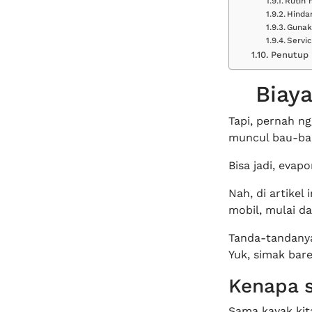
Rutin 
Hindar
Gunak
Servi
Penutup
Biay
Tapi, pernah n
muncul bau-ba
Bisa jadi, evap
Nah, di artikel
mobil, mulai da
Tanda-tandanya
Yuk, simak bar
Kenapa s
Sama kayak kit