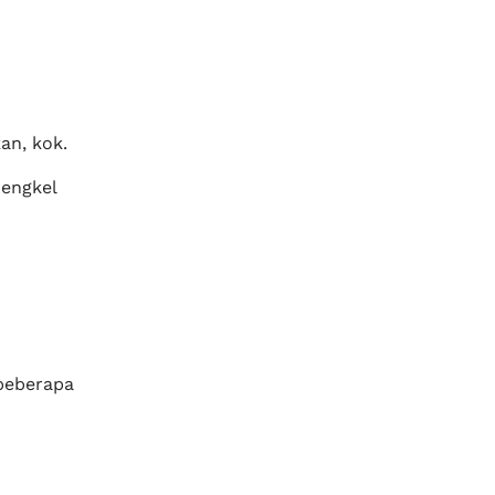
an, kok.
bengkel
 beberapa