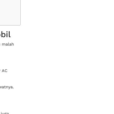
bil
u malah
r AC
watnya.
 juga