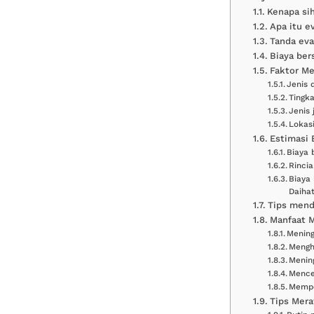
Kenapa sih
Apa itu e
Tanda eva
Biaya ber
Faktor Me
Jenis 
Tingk
Jenis
Lokasi
Estimasi 
Biaya 
Rincia
Biaya
Daihat
Tips mend
Manfaat 
Mening
Mengh
Menin
Mence
Mempe
Tips Mera