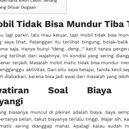
ederhana Bikin Lebih Tenang
Yang Diluar Dugaan
bil Tidak Bisa Mundur Tiba 
lagi parkir, lalu mau keluar, tapi mobil tidak bisa mun
g saya lihat. Pelanggan itu terlihat bingung, bolak-bal
sama saja. Hanya bunyi “deng…deng…” kecil tanpa perger
ng terlihat dari wajahnya. Ini kondisi yang sering dian
enar terjadi. Masalah mobil matic tidak bisa mundur me
ngganggu aktivitas. Dari situ saya belajar, tanda kecil se
h diabaikan, karena bisa jadi awal dari masalah yang lebih
watiran Soal Biaya 
angi
ng biasanya muncul di pikiran adalah biaya. Saya sem
ertanya pelan, takut biayanya terlalu tinggi. Wajar sih, k
 matic sering dianggap mahal. Apalagi kalau sudah 