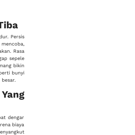
Tiba
dur. Persis
ik mencoba,
akan. Rasa
ggap sepele
mang bikin
perti bunyi
 besar.
Yang
pat dengar
arena biaya
menyangkut