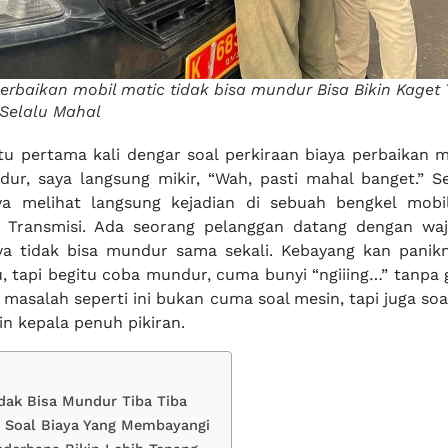
erbaikan mobil matic tidak bisa mundur Bisa Bikin Kaget 
 Selalu Mahal
ktu pertama kali dengar soal perkiraan biaya perbaikan m
dur, saya langsung mikir, “Wah, pasti mahal banget.” Se
aya melihat langsung kejadian di sebuah bengkel mobi
 Transmisi. Ada seorang pelanggan datang dengan wa
ya tidak bisa mundur sama sekali. Kebayang kan panik
, tapi begitu coba mundur, cuma bunyi “ngiiing…” tanpa g
, masalah seperti ini bukan cuma soal mesin, tapi juga so
n kepala penuh pikiran.
idak Bisa Mundur Tiba Tiba
 Soal Biaya Yang Membayangi