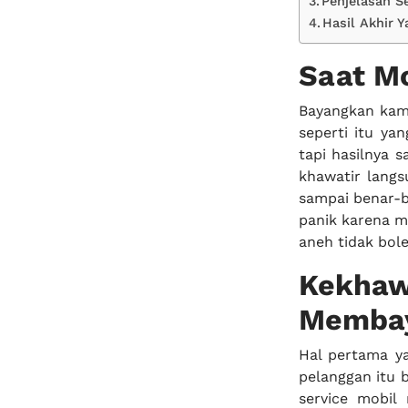
Penjelasan S
Hasil Akhir 
Saat Mo
Bayangkan kamu 
seperti itu yan
tapi hasilnya 
khawatir langsu
sampai benar-b
panik karena me
aneh tidak bole
Kekha
Membay
Hal pertama ya
pelanggan itu b
service mobil