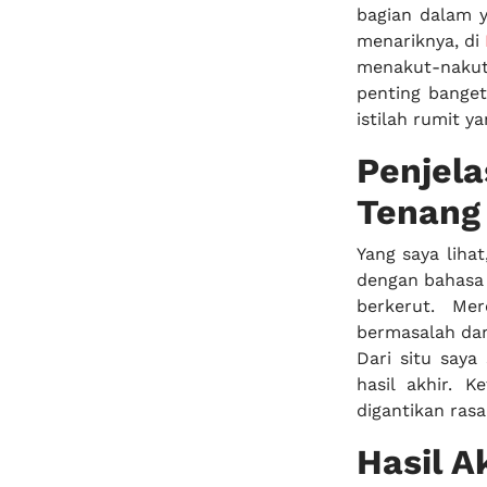
bagian dalam y
menariknya, di
menakut-nakut
penting banget
istilah rumit y
Penje
Tenang
Yang saya lihat
dengan bahasa s
berkerut. Me
bermasalah dan 
Dari situ saya
hasil akhir. K
digantikan rasa
Hasil A