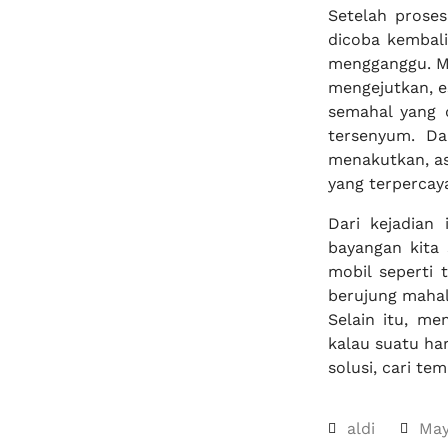
Setelah proses
dicoba kembali,
mengganggu. Mo
mengejutkan, es
semahal yang d
tersenyum. Da
menakutkan, as
yang terpercay
Dari kejadian
bayangan kita 
mobil seperti 
berujung mahal
Selain itu, me
kalau suatu har
solusi, cari te
aldi
May