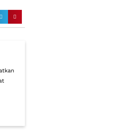
atkan
at