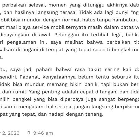
 perbaikan selesai, momen yang ditunggu akhirnya dat
 dan hasilnya langsung terasa. Tidak ada lagi bunyi “ng
bil bisa mundur dengan normal, halus tanpa hambatan. 
timasi biaya service mobil ternyata masih dalam batas w
ibayangkan di awal. Pelanggan itu terlihat lega, bah
ri pengalaman ini, saya melihat bahwa perbaikan ti
alkan ditangani di tempat yang tepat seperti bengkel mob
a.
 itu, saya jadi paham bahwa rasa takut sering kali d
sendiri. Padahal, kenyataannya belum tentu seburuk it
tidak bisa mundur memang bikin panik, tapi bukan bera
 dan rumit. Yang penting adalah cepat ditangani dan tida
milih bengkel yang bisa dipercaya juga sangat berpenga
i kamu mengalami hal serupa, jangan langsung berpikir ne
mpat yang tepat, dan hadapi dengan tenang.
 2, 2026
9:46 am