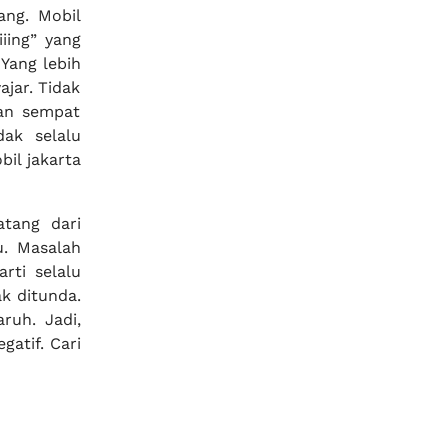
ang. Mobil
iiing” yang
Yang lebih
ajar. Tidak
kan sempat
dak selalu
il jakarta
atang dari
u. Masalah
rti selalu
k ditunda.
ruh. Jadi,
gatif. Cari