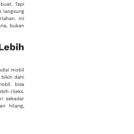
buat. Tapi
ak langsung
lahan. Ini
ana, bukan
ebih
ndisi mobil
 bikin dahi
obil bisa
bih rileks.
ri sekadar
an hilang,