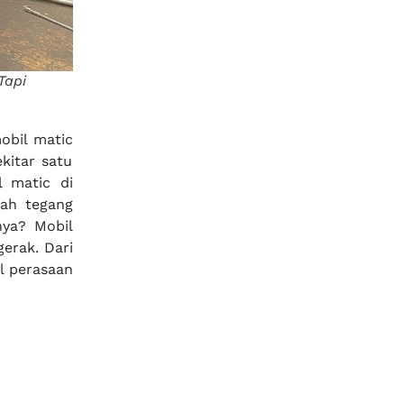
Tapi
obil matic
kitar satu
l matic di
jah tegang
nya? Mobil
erak. Dari
al perasaan