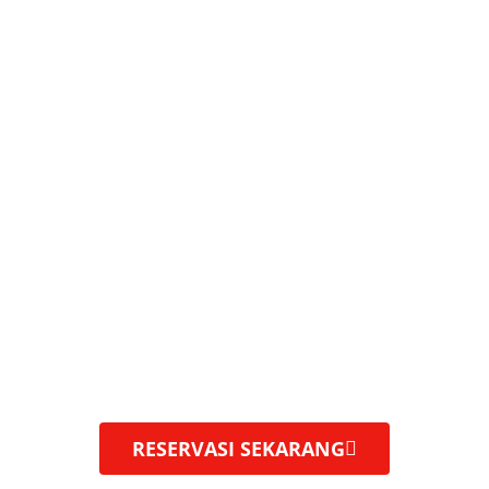
Apa Kata DOMO LOVERS Di
Seluruh Indonesia
Dokter Mobil adalah bengkel mobil modern dengan
spesialisasi AC mobil dan tune up.
Menyediakan berbagai
layanan perawatan mobil profesional, dengan
peralatan
berteknologi tinggi.
RESERVASI SEKARANG