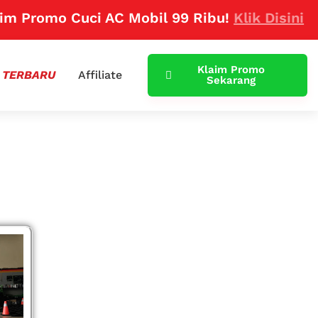
m Promo Cuci AC Mobil 99 Ribu!
Klik Disini
Klaim Promo
 TERBARU
Affiliate
Sekarang