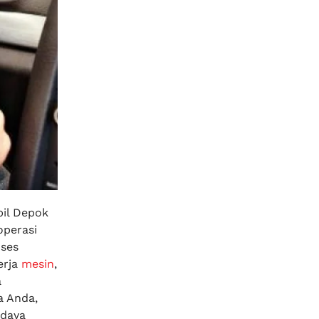
il Depok
operasi
oses
erja
mesin
,
a
a Anda,
 daya