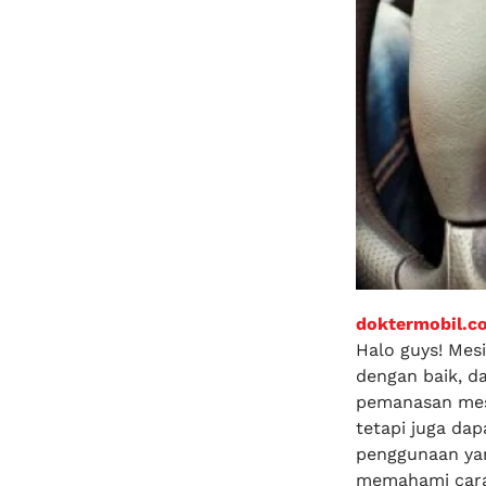
doktermobil.co
Halo guys! Mes
dengan baik, da
pemanasan mesi
tetapi juga da
penggunaan yan
memahami cara