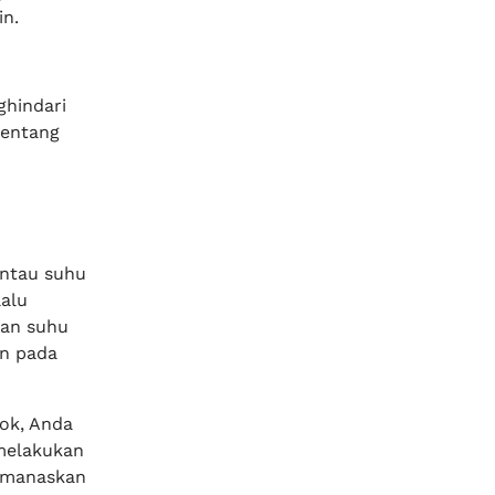
n.
ghindari
tentang
u
ntau suhu
alu
uan suhu
in pada
ok, Anda
melakukan
emanaskan