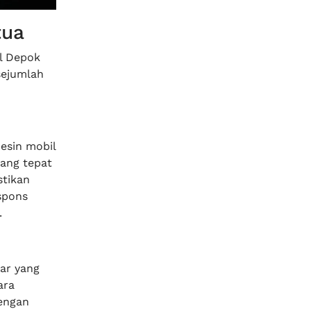
tua
l Depok
sejumlah
esin mobil
ang tepat
tikan
spons
.
ar yang
ara
engan