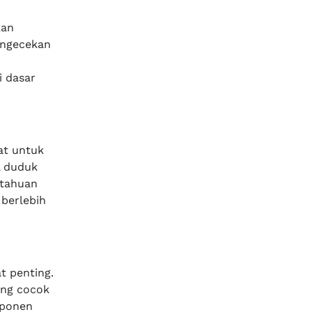
kan
engecekan
i dasar
at untuk
l duduk
etahuan
berlebih
t penting.
ang cocok
mponen