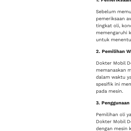
Sebelum memul
pemeriksaan aw
tingkat oli, ko
memengaruhi ki
untuk menentuk
2. Pemilihan 
Dokter Mobil 
memanaskan mes
dalam waktu y
spesifik ini m
pada mesin.
3. Penggunaan 
Pemilihan oli y
Dokter Mobil D
dengan mesin 