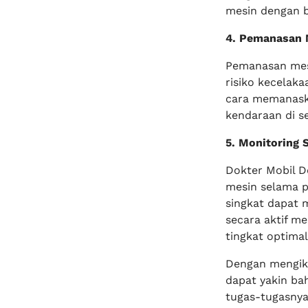
mesin dengan b
4. Pemanasan M
Pemanasan mesi
risiko kecelak
cara memanask
kendaraan di se
5. Monitoring 
Dokter Mobil 
mesin selama p
singkat dapat 
secara aktif m
tingkat optimal
Dengan mengiku
dapat yakin ba
tugas-tugasny