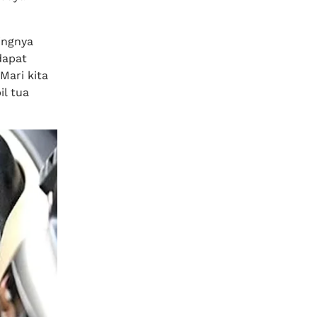
ingnya
dapat
Mari kita
l tua