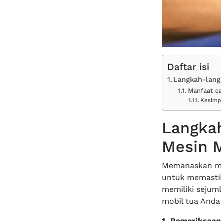
Daftar isi
Langkah-lang
Manfaat c
Kesimp
Langka
Mesin M
Memanaskan mes
untuk memastik
memiliki sejum
mobil tua Anda 
1. Pemeriksaan