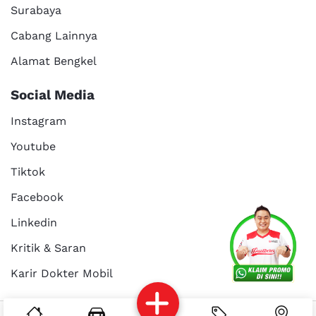
Surabaya
Cabang Lainnya
Alamat Bengkel
Social Media
Instagram
Youtube
Tiktok
Facebook
Services
Promo
Location
About Us
Linkedin
Kritik & Saran
Karir Dokter Mobil
Kritik dan
Reservasi
Article
Career
saran