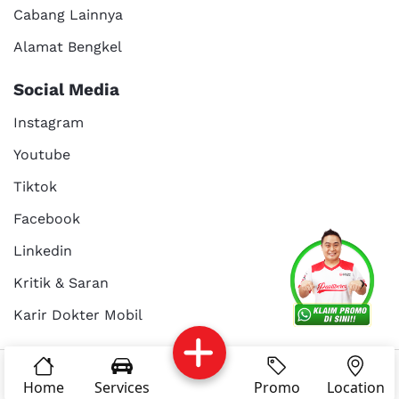
Cabang Lainnya
Alamat Bengkel
Social Media
Instagram
Youtube
Tiktok
Facebook
Services
Promo
Location
About Us
Linkedin
Kritik & Saran
Karir Dokter Mobil
Kritik dan
Reservasi
Article
Career
saran
© Copyright 2025 - Dokter Mobil Indonesia
Home
Services
Promo
Location