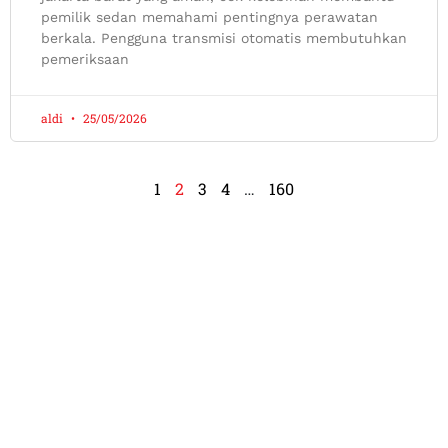
pemilik sedan memahami pentingnya perawatan
berkala. Pengguna transmisi otomatis membutuhkan
pemeriksaan
aldi
25/05/2026
1
2
3
4
…
160
Apa Kata DOMO LOVERS Di
Seluruh Indonesia