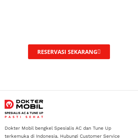
Dokter Mobil adalah bengkel mobil modern dengan
spesialisasi AC mobil dan tune up.
Menyediakan berbagai
layanan perawatan mobil profesional, dengan
peralatan
berteknologi tinggi.
RESERVASI SEKARANG
Dokter Mobil bengkel Spesialis AC dan Tune Up
terkemuka di Indonesia.
Hubungi Customer Service