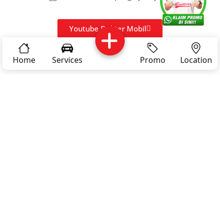
Kritik dan
Reservasi
Article
Career
Youtube Dokter Mobil
saran
Home
Services
Promo
Location
03 -
Privacy
Policy
Products & Service
LAYANAN BENGKEL
DOKTER MOBIL