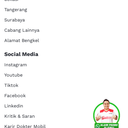
Tangerang
Surabaya
Cabang Lainnya
Alamat Bengkel
Social Media
Instagram
Youtube
Tiktok
Facebook
Services
Promo
Location
About Us
Linkedin
Kritik & Saran
Karir Dokter Mobil
Kritik dan
Reservasi
Article
Career