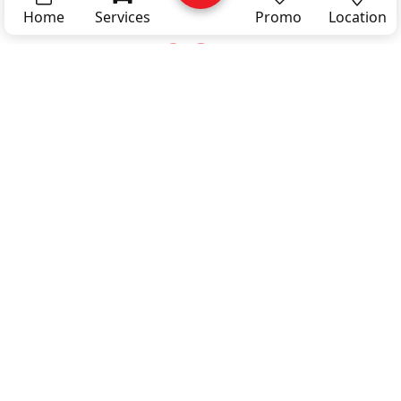
Home
Services
Promo
Location
02 -
Privacy
Policy
Kenapa Dokter Mobil ?
Kami adalah bengkel mobil profesional , dengan standart 
iso 9001:2015 quality management system . Dengan 
pengecekan by data dan bergaransi. Dengan pengecekan 
akurat menggunakan data dan pengerjaan yang bergaransi.
Youtube Dokter Mobil
03 -