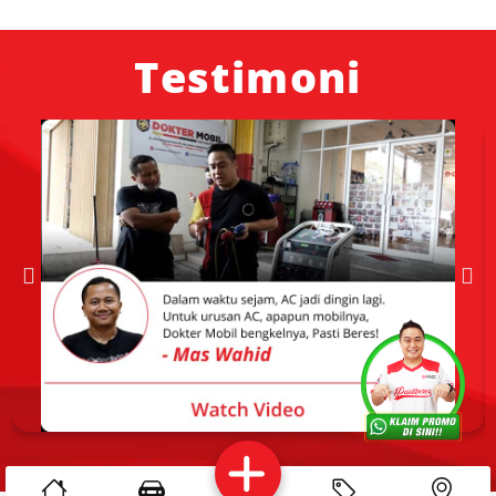
Testimoni
Services
Promo
Location
About Us
Kritik dan
Reservasi
Article
Career
saran