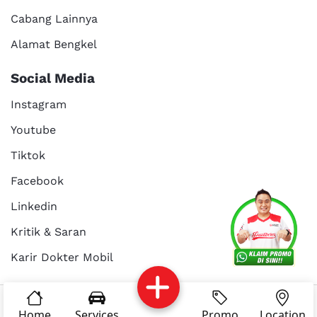
Cabang Lainnya
Alamat Bengkel
Social Media
Instagram
Youtube
Tiktok
Facebook
Services
Promo
Location
About Us
Linkedin
Kritik & Saran
Karir Dokter Mobil
Kritik dan
Reservasi
Article
Career
saran
© Copyright 2025 - Dokter Mobil Indonesia
Home
Services
Promo
Location