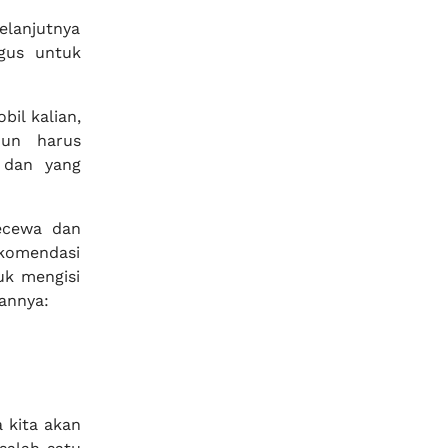
selanjutnya
gus untuk
il kalian,
mun harus
 dan yang
ecewa dan
ekomendasi
uk mengisi
annya:
 kita akan