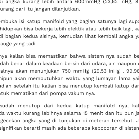
di angka kurang lebih antara 600mmHg (23,62 inHg, 80
urang dari itu jangan dilanjutkan.
mbuka isi katup manifold yang bagian satunya lagi su
hidupkan bisa bekerja lebih efektik atau lebih baik lagi, 
di bagian kedua sisinya, kemudian lihat kembali angka y
auge yang tadi.
tnya kalian bisa memastikan bahwa sistem nya sudah b
udah benar dalam keadaan bersih dari udara, air maupun 
ealnya akan menunjukan 750 mmHg (29,53 inHg , 99,9
inipun akan membutuhkan waktu yang lumayan lama ya
dian setelah itu kalian bisa menutup kembali katup dar
ntuk mematikan dari pompa vakum nya.
 sudah menutup dari kedua katup manifold nya, kal
a waktu kurang lebihnya selama 15 menit dan itu pun j
ecekan angka yang di tunjukan di meteran tersebut. J
ignifikan berarti masih ada beberapa kebocoran di siste