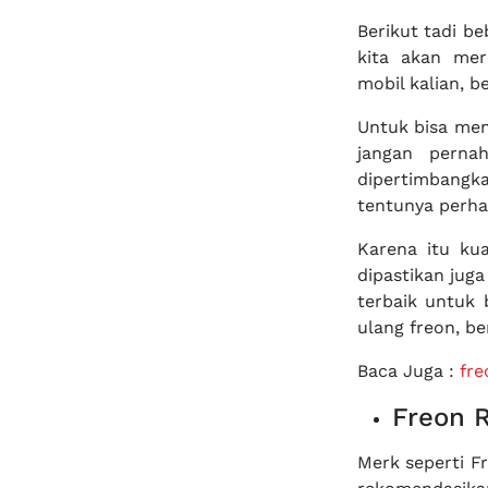
Berikut tadi be
kita akan me
mobil kalian, b
Untuk bisa men
jangan perna
dipertimbangk
tentunya perhat
Karena itu ku
dipastikan jug
terbaik untuk 
ulang freon, b
Baca Juga :
fre
Freon R
Merk seperti F