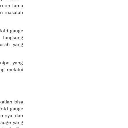
freon lama
an masalah
fold gauge
 langsung
erah yang
nipel yang
ng melalui
alian bisa
fold gauge
kumnya dan
gauge yang