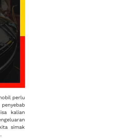
obil perlu
i penyebab
isa kalian
ngeluaran
kita simak
.