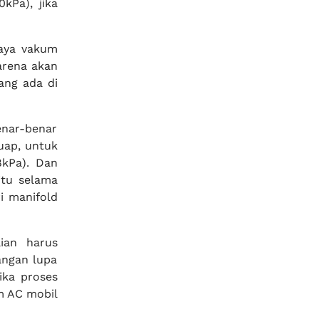
kPa), jika
paya vakum
karena akan
ang ada di
enar-benar
uap, untuk
8kPa). Dan
itu selama
i manifold
ian harus
angan lupa
ika proses
m AC mobil