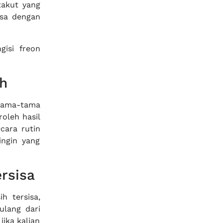
takut yang
isa dengan
isi freon
h
rtama-tama
oleh hasil
cara rutin
ingin yang
rsisa
h tersisa,
ulang dari
jika kalian