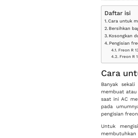
Daftar isi
Cara untuk m
Bersihkan ba
Kosongkan du
Pengisian fr
Freon R 1
Freon R 1
Cara unt
Banyak sekali
membuat atau 
saat ini AC me
pada umumnya
pengisian freon
Untuk mengis
membutuhkan 