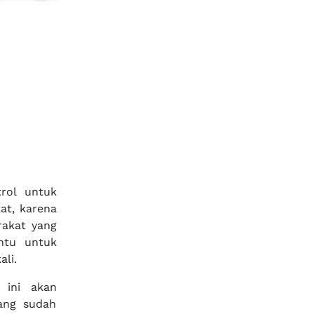
trol untuk
at, karena
rakat yang
ntu untuk
li.
 ini akan
ang sudah