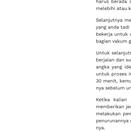
harus berada 
melebihi atau k
Selanjutnya me
yang anda tadi 
bekerja untuk 
bagian vakum g
Untuk selanju
berjalan dan s
angka yang id
untuk proses 
30 menit, kemu
nya sebelum u
Ketika kalian
memberikan jed
melakukan peng
penurunannya s
nya.