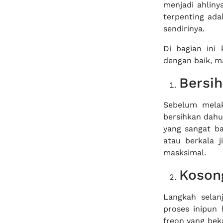
menjadi ahliny
terpenting ada
sendirinya.
Di bagian ini
dengan baik, m
Bersi
Sebelum melak
bersihkan dahu
yang sangat ba
atau berkala 
masksimal.
Kosong
Langkah selan
proses inipun
freon yang beka