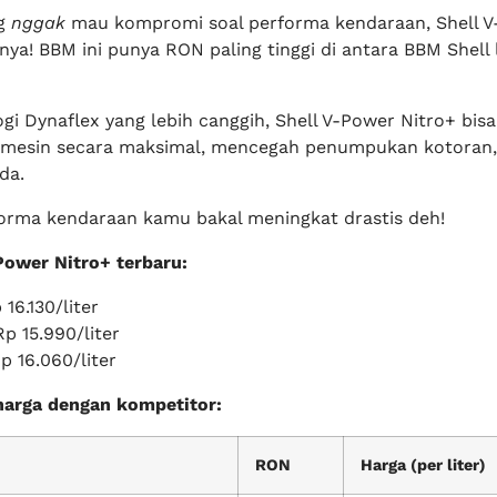
ng
nggak
mau kompromi soal performa kendaraan, Shell 
ya! BBM ini punya RON paling tinggi di antara BBM Shell 
i Dynaflex yang lebih canggih, Shell V-Power Nitro+ bisa
mesin secara maksimal, mencegah penumpukan kotoran, 
da.
orma kendaraan kamu bakal meningkat drastis deh!
Power Nitro+ terbaru:
16.130/liter
p 15.990/liter
 16.060/liter
harga dengan kompetitor:
RON
Harga (per liter)