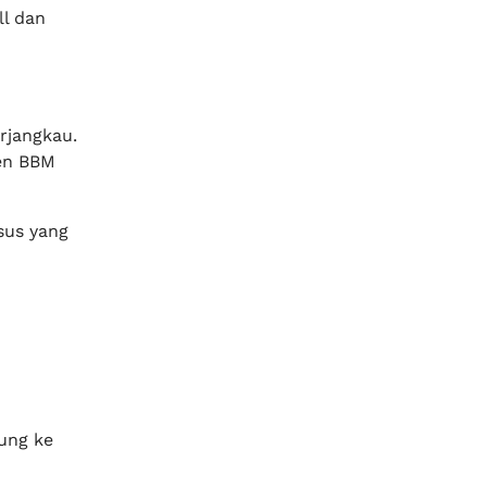
ll dan
erjangkau.
en BBM
sus yang
sung ke