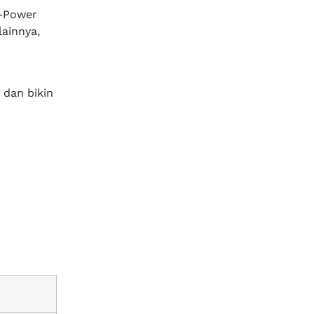
V-Power
lainnya,
dan bikin