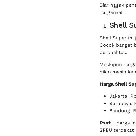
Biar nggak pena
harganya!
Shell S
Shell Super ini
Cocok banget b
berkualitas.
Meskipun harga
bikin mesin ke
Harga Shell Su
Jakarta: Rp
Surabaya: R
Bandung: Rp
Psst…
harga in
SPBU terdekat a