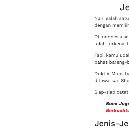
J
Nah, salah sat
dengan memilih
Di Indonesia se
udah terkenal 
Tapi, kamu udah
bahas bareng-ba
Dokter Mobil ba
ditawarkan Shel
Siap-siap catat
Baca Jug
Berkualit
Jenis-Je