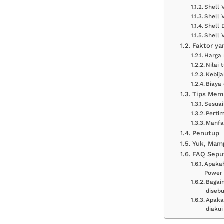
Shell 
Shell 
Shell 
Shell 
Faktor y
Harga 
Nilai 
Kebij
Biaya 
Tips Memi
Sesuai
Perti
Manfa
Penutup
Yuk, Mamp
FAQ Seput
Apakah
Power 
Bagai
disebu
Apaka
diakui