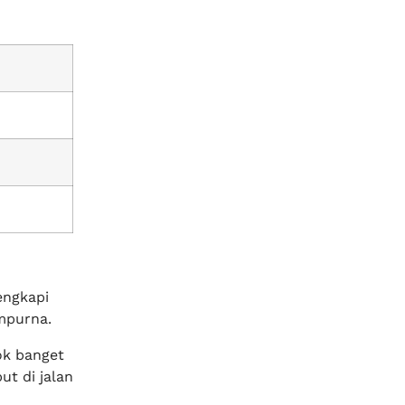
engkapi
mpurna.
ok banget
t di jalan