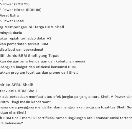
V-Power (RON 95)
V-Power Nitro+ (RON 98)
Diesel Extra
V-Power Diesel
ang Mempengaruhi Harga BBM Shell
minyak dunia
tukar rupiah terhadap dolar AS
akan pemerintah terkait BBM
distribusi dan operasional
lih Jenis BBM Shell yang Tepat
kan dengan jenis kendaraan dan kebutuhan mesin
mbangkan budget dan efisiensi konsumsi BBM
atkan program loyalitas dan promo dari Shell
ir ke SPBU Shell!
ar Jenis BBM Shell
 ada perbedaan manfaat atau efek jangka panjang antara Shell V-Power dan
Nitro+ bagi mesin kendaraan?
mana cara pengguna mendaftar dan menggunakan program loyalitas Shell Go
tkan di artikel?
h BBM Shell memiliki sertifikasi ramah lingkungan atau standar emisi terten
 di Indonesia?