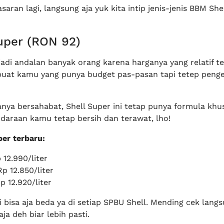
saran lagi, langsung aja yuk kita intip jenis-jenis BBM She
uper (RON 92)
 jadi andalan banyak orang karena harganya yang relatif t
uat kamu yang punya budget pas-pasan tapi tetep peng
nya bersahabat, Shell Super ini tetap punya formula khu
ndaraan kamu tetap bersih dan terawat, lho!
per terbaru:
 12.990/liter
p 12.850/liter
 12.920/liter
i bisa aja beda ya di setiap SPBU Shell. Mending cek lang
ja deh biar lebih pasti.