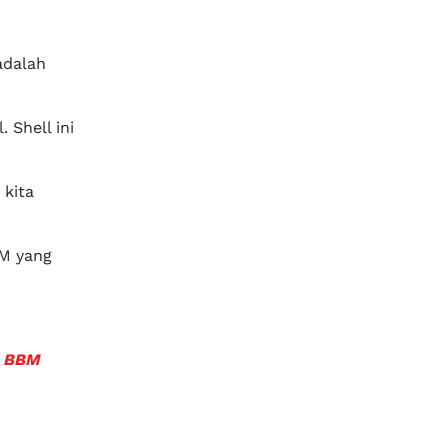
adalah
 Shell ini
 kita
BM yang
f BBM