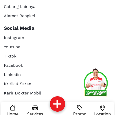
Cabang Lainnya
Alamat Bengkel
Social Media
Instagram
Youtube
Tiktok
Facebook
Services
Promo
Location
About Us
Linkedin
Kritik & Saran
Karir Dokter Mobil
Kritik dan
Reservasi
Article
Career
saran
© Copyright 2025 - Dokter Mobil Indonesia
Home
Services
Promo
Location