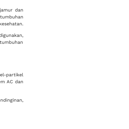
 jamur dan
rtumbuhan
kesehatan.
 digunakan,
rtumbuhan
l-partikel
tem AC dan
ndinginan,