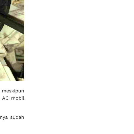
r meskipun
r AC mobil
nnya sudah