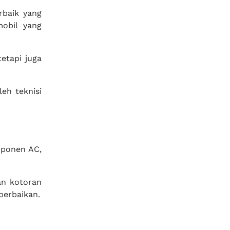
rbaik yang
mobil yang
etapi juga
eh teknisi
mponen AC,
an kotoran
perbaikan.