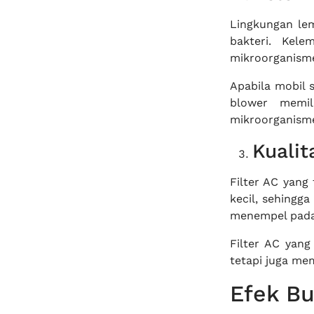
Lingkungan le
bakteri. Kel
mikroorganisme
Apabila mobil s
blower memil
mikroorganisme
Kualit
Filter AC yang
kecil, sehing
menempel pada
Filter AC yang
tetapi juga m
Efek Bu