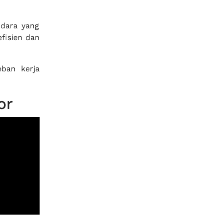
dara yang
efisien dan
eban kerja
or