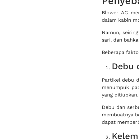
Penyeba
Blower AC mem
dalam kabin mo
Namun, seiring
sari, dan bahka
Beberapa fakto
Debu 
Partikel debu 
menumpuk pada
yang ditiupkan.
Debu dan serb
membuatnya ber
dapat memperb
Kelem