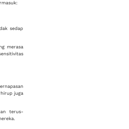
ermasuk:
idak sedap
ng merasa
nsitivitas
pernapasan
rhirup juga
ran terus-
ereka.