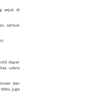
 sejuk di
an, serbuk
i:
obil dapat
tas udara
blower dan
rdebu juga