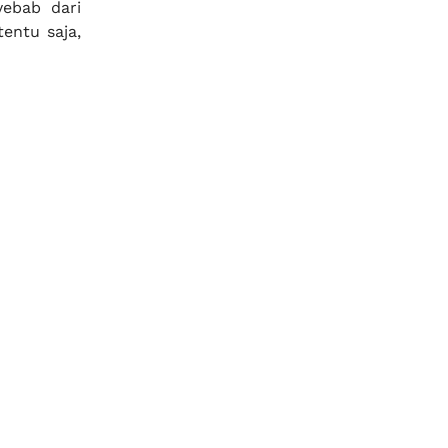
yebab dari
entu saja,