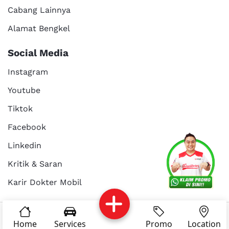
Cabang Lainnya
Alamat Bengkel
Social Media
Instagram
Youtube
Tiktok
Facebook
Services
Promo
Location
About Us
Linkedin
Kritik & Saran
Karir Dokter Mobil
Kritik dan
Reservasi
Article
Career
saran
© Copyright 2025 - Dokter Mobil Indonesia
Home
Services
Promo
Location