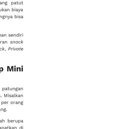
ng patut
ukan biaya
angnya bisa
an sendiri
uaran
snack
ck
,
Private
p Mini
m patungan
. Misalkan
a per orang
ang.
bah berupa
apatkan di