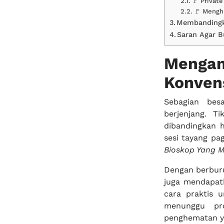
🚩 Privat
🚩 Menghi
Membandingka
Saran Agar B
Menga
Konvens
Sebagian bes
berjenjang. T
dibandingkan h
sesi tayang pa
Bioskop Yang M
Dengan berburu
juga mendapat
cara praktis 
menunggu pro
penghematan y