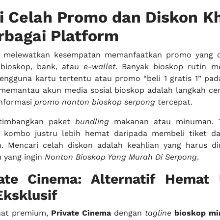
i Celah Promo dan Diskon K
rbagai Platform
h melewatkan kesempatan memanfaatkan promo yang d
 bioskop, bank, atau
e-wallet
. Banyak bioskop rutin 
engguna kartu tertentu atau promo “beli 1 gratis 1” pada
f memantau akun media sosial bioskop adalah langkah ce
nformasi
promo nonton bioskop serpong
tercepat.
ertimbangkan paket
bundling
makanan atau minuman. T
 kombo justru lebih hemat daripada membeli tiket d
h. Mencari celah diskon adalah keahlian yang harus dim
 yang ingin
Nonton Bioskop Yang Murah Di Serpong
.
ate Cinema: Alternatif Hemat
ksklusif
ihat premium,
Private Cinema
dengan
tagline
bioskop mi