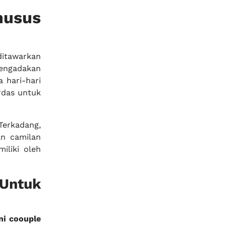
husus
itawarkan
mengadakan
 hari-hari
rdas untuk
erkadang,
an camilan
iliki oleh
 Untuk
ni coouple