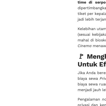
time di serpo
dipertimbangka
tiket per kepal
jadi lebih terj
Kelebihan utam
(sesuai kebij
mahal di bios
Cinema
menawa
🚩 Mengh
Untuk Ef
Jika Anda ber
biaya sewa
Pri
biaya sewa ru
menjadi jauh le
Pengalaman
n
privasi dan ke