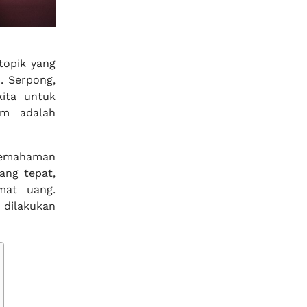
topik yang
. Serpong,
kita untuk
lm adalah
 pemahaman
ang tepat,
mat uang.
 dilakukan