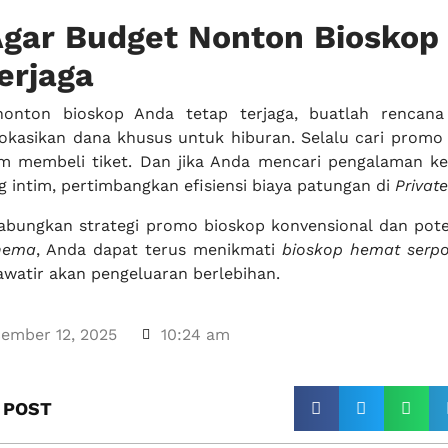
Agar Budget Nonton Bioskop
erjaga
onton bioskop Anda tetap terjaga, buatlah rencana
okasikan dana khusus untuk hiburan. Selalu cari promo
um membeli tiket. Dan jika Anda mencari pengalaman k
g intim, pertimbangkan efisiensi biaya patungan di
Privat
bungkan strategi promo bioskop konvensional dan pot
inema
, Anda dapat terus menikmati
bioskop hemat serp
awatir akan pengeluaran berlebihan.
ember 12, 2025
10:24 am
 POST​