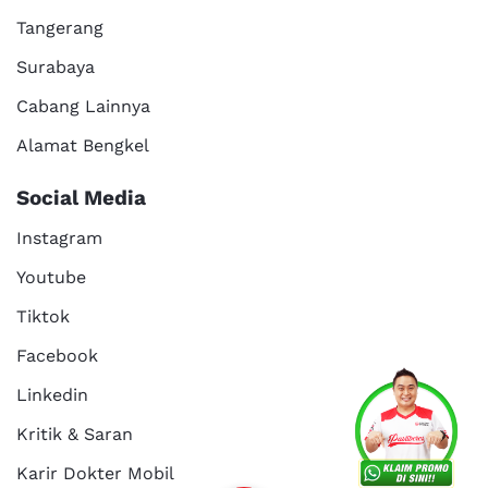
Tangerang
Surabaya
Cabang Lainnya
Alamat Bengkel
Social Media
Instagram
Youtube
Tiktok
Facebook
Services
Promo
Location
About Us
Linkedin
Kritik & Saran
Karir Dokter Mobil
Kritik dan
Reservasi
Article
Career