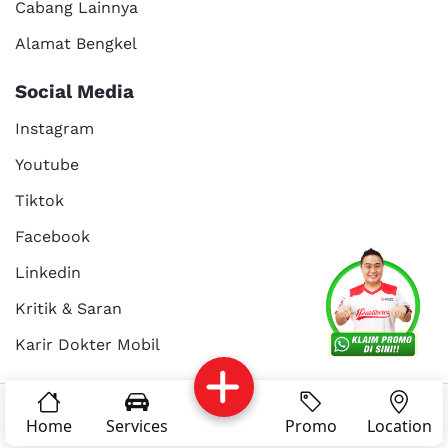
Cabang Lainnya
Alamat Bengkel
Social Media
Instagram
Youtube
Tiktok
Facebook
Services
Promo
Location
About Us
Linkedin
Kritik & Saran
Karir Dokter Mobil
Kritik dan
Reservasi
Article
Career
saran
© Copyright 2025 - Dokter Mobil Indonesia
Home
Services
Promo
Location