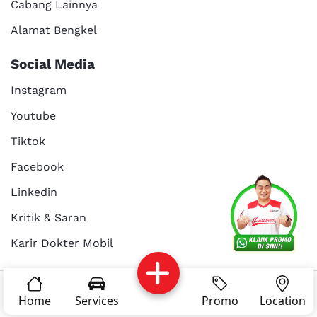
Cabang Lainnya
Alamat Bengkel
Social Media
Instagram
Youtube
Tiktok
Facebook
Services
Promo
Location
About Us
Linkedin
Kritik & Saran
Karir Dokter Mobil
Kritik dan
Reservasi
Article
Career
saran
© Copyright 2025 - Dokter Mobil Indonesia
Home
Services
Promo
Location