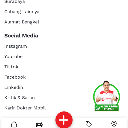
Surabaya
Cabang Lainnya
Alamat Bengkel
Social Media
Instagram
Youtube
Tiktok
Facebook
Services
Promo
Location
About Us
Linkedin
Kritik & Saran
Karir Dokter Mobil
Kritik dan
Reservasi
Article
Career
saran
© Copyright 2025 - Dokter Mobil Indonesia