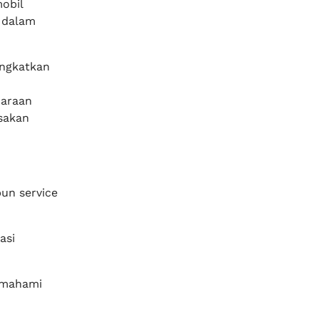
obil
a dalam
ingkatkan
daraan
sakan
un service
asi
emahami