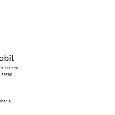
obil
n service
 tetap
nerja