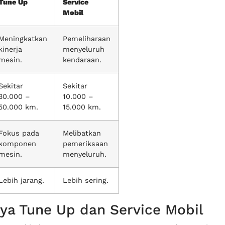
Tune Up
Service
Mobil
Meningkatkan
Pemeliharaan
kinerja
menyeluruh
mesin.
kendaraan.
Sekitar
Sekitar
30.000 –
10.000 –
50.000 km.
15.000 km.
Fokus pada
Melibatkan
komponen
pemeriksaan
mesin.
menyeluruh.
Lebih jarang.
Lebih sering.
ya Tune Up dan Service Mobil