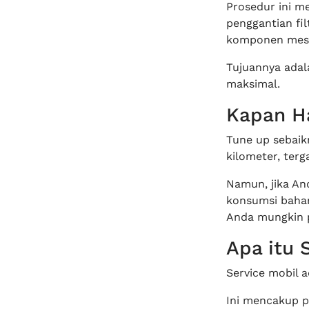
Prosedur ini me
penggantian fil
komponen mesi
Tujuannya adal
maksimal.
Kapan H
Tune up sebaik
kilometer, ter
Namun, jika An
konsumsi bahan 
Anda mungkin p
Apa itu 
Service mobil 
Ini mencakup p