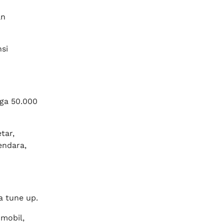
an
si
gga 50.000
tar,
endara,
a tune up.
mobil,