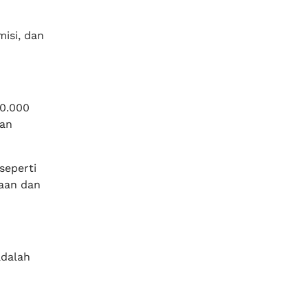
misi, dan
10.000
uan
seperti
aan dan
adalah