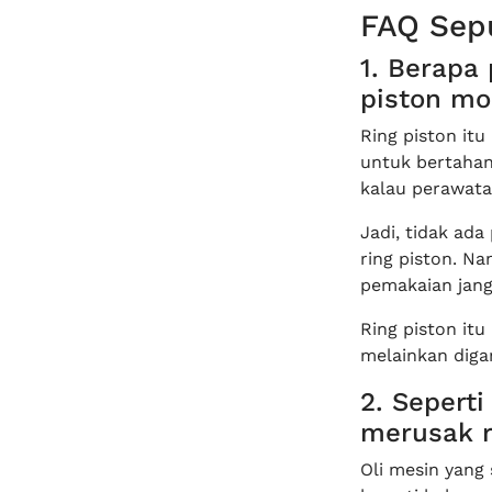
FAQ Sepu
1. Berapa
piston mo
Ring piston it
untuk bertahan
kalau perawata
Jadi, tidak ad
ring piston. Na
pemakaian jang
Ring piston itu
melainkan digan
2. Seperti
merusak r
Oli mesin yang 