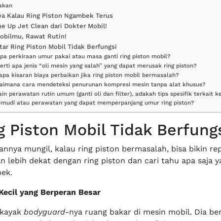
akan
a Kalau Ring Piston Ngambek Terus
ne Up Jet Clean dari Dokter Mobil!
obilmu, Rawat Rutin!
ar Ring Piston Mobil Tidak Berfungsi
apa perkiraan umur pakai atau masa ganti ring piston mobil?
erti apa jenis “oli mesin yang salah” yang dapat merusak ring piston?
apa kisaran biaya perbaikan jika ring piston mobil bermasalah?
gaimana cara mendeteksi penurunan kompresi mesin tanpa alat khusus?
ain perawatan rutin umum (ganti oli dan filter), adakah tips spesifik terkait 
mudi atau perawatan yang dapat memperpanjang umur ring piston?
g Piston Mobil Tidak Berfung
nya mungil, kalau ring piston bermasalah, bisa bikin rep
an lebih dekat dengan ring piston dan cari tahu apa saja y
bek.
 Kecil yang Berperan Besar
 kayak
bodyguard
-nya ruang bakar di mesin mobil. Dia be