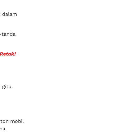
i dalam
a-tanda
 Retak!
 gitu.
ston mobil
apa