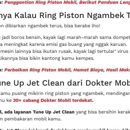
a:
Penggantian Ring Piston Mobil, Berikut Panduan Len
ya Kalau Ring Piston Ngambek T
on dibiarkan ngambek terus, bisa berabe lho!
 jadi boros bensin, kayak lagi marah-marah sama dompe
ra meningkat karena emisi gas buang yang nggak karuan.
sin lainnya bisa ikutan rusak, kayak lagi tertular’ viru
aikannya bisa bikin kantong kamu kempes.
a:
Perbaikan Ring Piston Mobil, Hemat Biaya, Hasil Mak
une Up Jet Clean dari Dokter Mob
kamu pusing mikirin ring piston yang ngambek, mendinga
mu ke
30+ cabang Dokter Mobil terdekat
.
l, ada layanan Tune Up Jet Clean
yang bisa bersihin kera
em pembakaran mobil kamu.