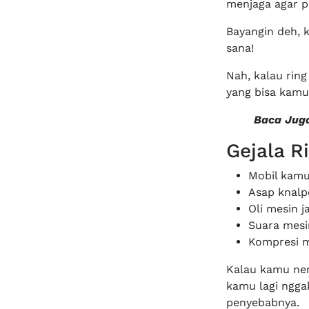
menjaga agar p
Bayangin deh, 
sana!
Nah, kalau rin
yang bisa kamu
Baca Jug
Gejala R
Mobil kamu 
Asap knalpo
Oli mesin j
Suara mesin
Kompresi m
Kalau kamu nemu
kamu lagi nggak
penyebabnya.