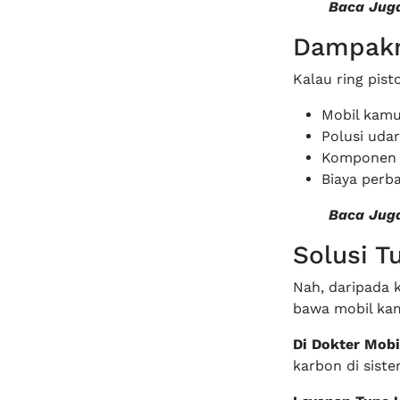
Baca Jug
Dampakn
Kalau ring pist
Mobil kamu
Polusi uda
Komponen me
Biaya perb
Baca Jug
Solusi T
Nah, daripada 
bawa mobil ka
Di Dokter Mobi
karbon di sist