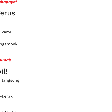
gkapnya!
erus
t kamu.
s ngambek.
simal!
il!
n langsung
k-kerak