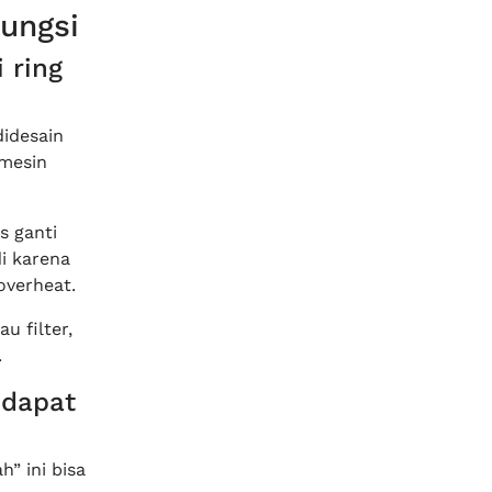
fungsi
 ring
idesain
 mesin
s ganti
di karena
overheat.
u filter,
.
 dapat
h” ini bisa