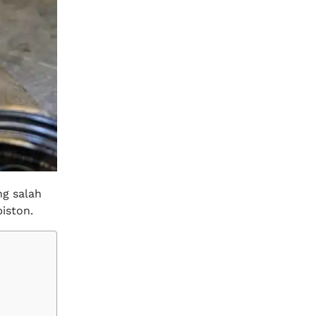
ng salah
piston.