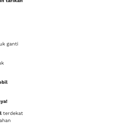
in tarikan
uk ganti
uk
bil
ya!
l
terdekat
lahan