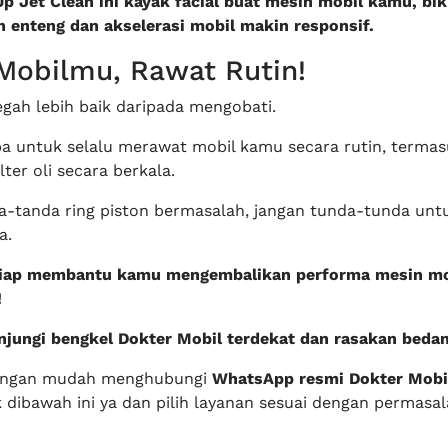
p Jet Clean ini kayak facial buat mesin mobil kamu, bik
ih enteng dan akselerasi mobil makin responsif.
Mobilmu, Rawat Rutin!
egah lebih baik daripada mengobati.
upa untuk selalu merawat mobil kamu secara rutin, termas
lter oli secara berkala.
a-tanda ring piston bermasalah, jangan tunda-tunda unt
a.
siap membantu kamu mengembalikan performa mesin mo
!
njungi bengkel Dokter Mobil terdekat dan rasakan bedan
engan mudah menghubungi
WhatsApp resmi Dokter Mobi
k dibawah ini ya dan pilih layanan sesuai dengan permasa