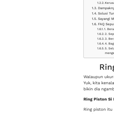
Kerus
Dampakny
Solusi Tu
Sayangi M
FAQ Seput
1. Ber
2. Sep
3. Ber
4. Ba
5. Sel
menge
Rin
Walaupun ukuran
Yuk, kita kenal
bikin dia ngam
Ring Piston Si
Ring piston itu