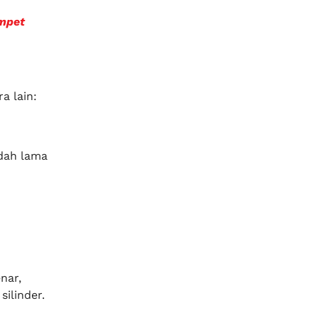
ompet
a lain:
dah lama
nar,
ilinder.