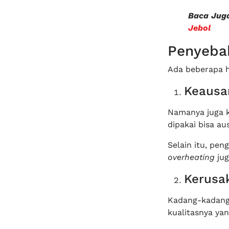
Baca Jug
Jebol
Penyeba
Ada beberapa ha
Keausa
Namanya juga k
dipakai bisa a
Selain itu, pen
overheating
jug
Kerusa
Kadang-kadang,
kualitasnya yan