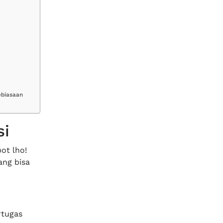
kebiasaan
si
ot lho!
ang bisa
rtugas