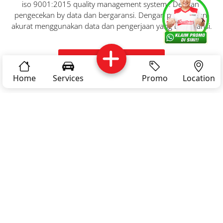
iso 9001:2015 quality management system . Dengan 
pengecekan by data dan bergaransi. Dengan pengecekan 
akurat menggunakan data dan pengerjaan yang bergaransi.
Kritik dan
Reservasi
Article
Career
saran
Youtube Dokter Mobil
Home
Services
Promo
Location
Privacy
03 -
Policy
Products & Service
LAYANAN BENGKEL
DOKTER MOBIL