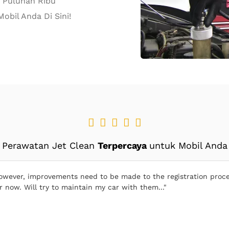
 Puluhan Ribu
obil Anda Di Sini!





Perawatan Jet Clean
Terpercaya
untuk Mobil Anda
However, improvements need to be made to the registration proce
for now. Will try to maintain my car with them..."