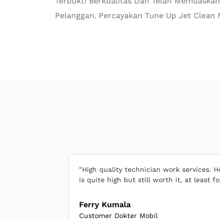
Terbukti Berkualitas Dan Telah Memuaskan
Pelanggan. Percayakan Tune Up Jet Clean M
"High quality technician work services. 
is quite high but still worth it, at least 
Ferry Kumala
Customer Dokter Mobil