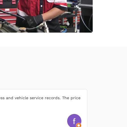
ss and vehicle service records. The price
"The boss here is
up for my diesel
Erick Darma S
Customer Dokter