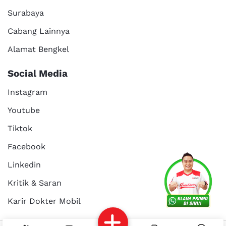
Surabaya
Cabang Lainnya
Alamat Bengkel
Social Media
Instagram
Youtube
Tiktok
Facebook
Services
Promo
Location
About Us
Linkedin
Kritik & Saran
Karir Dokter Mobil
Kritik dan
Reservasi
Article
Career
saran