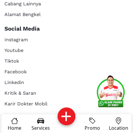
Cabang Lainnya
Alamat Bengkel
Social Media
Instagram
Youtube
Tiktok
Facebook
Services
Promo
Location
About Us
Linkedin
Kritik & Saran
Karir Dokter Mobil
Kritik dan
Reservasi
Article
Career
saran
© Copyright 2025 - Dokter Mobil Indonesia
Home
Services
Promo
Location