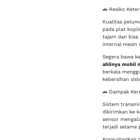
🚗 Resiko Kete
Kualitas pelum
pada plat kopli
tajam dan bis
internal mesin
Segera bawa k
ahlinya mobil 
berkala menggu
kebersihan sist
🚗 Dampak Keru
Sistem transmi
dikirimkan ke 
sensor mengal
terjadi selama 
Konsultasikan m