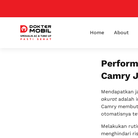
Home
About
Perform
Camry J
Mendapatkan 
akurat
adalah i
Camry membutuh
otomatisnya te
Melakukan rut
menghindari ri