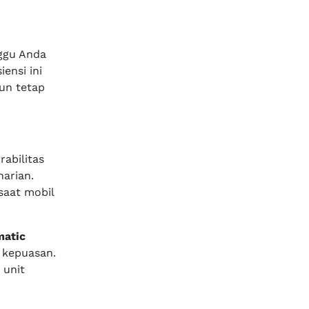
ggu Anda
ensi ini
un tetap
abilitas
arian.
saat mobil
matic
 kepuasan.
 unit