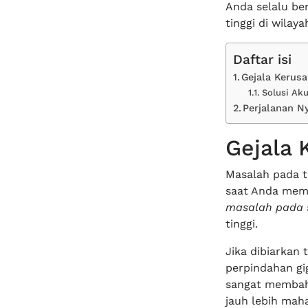
Anda selalu be
tinggi di wilay
Daftar isi
Gejala Kerus
Solusi Aku
Perjalanan N
Gejala 
Masalah pada t
saat Anda memi
masalah pada 
tinggi.
Jika dibiarkan
perpindahan gig
sangat membah
jauh lebih maha