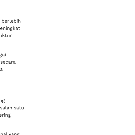
 berlebih
meningkat
uktur
gai
 secara
ga
ng
salah satu
ering
nal yang