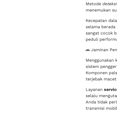
Metode
deteksi
menemukan sumb
Kecepatan dal
selama berada d
sangat cocok b
peduli perform
🚗 Jaminan Pen
Menggunakan ko
sistem pengger
Komponen palsu
terjebak macet
Layanan
servic
selalu menguta
Anda tidak per
transmisi mobi