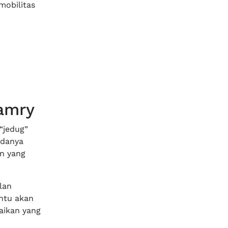
mobilitas
Camry
“jedug”
adanya
n yang
lan
entu akan
ikan yang