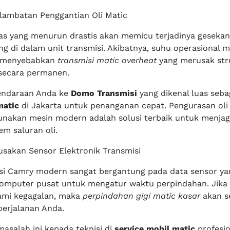
rlambatan Penggantian Oli Matic
as yang menurun drastis akan memicu terjadinya gesekan
ng di dalam unit transmisi. Akibatnya, suhu operasional 
a menyebabkan
transmisi matic overheat
yang merusak str
 secara permanen.
endaraan Anda ke
Domo Transmisi
yang dikenal luas seba
matic
di Jakarta untuk penanganan cepat. Pengurasan oli
nakan mesin modern adalah solusi terbaik untuk menja
em saluran oli.
sakan Sensor Elektronik Transmisi
si Camry modern sangat bergantung pada data sensor ya
komputer pusat untuk mengatur waktu perpindahan. Jika 
ami kegagalan, maka
perpindahan gigi matic kasar
akan s
perjalanan Anda.
asalah ini kepada teknisi di
service mobil matic
profesio