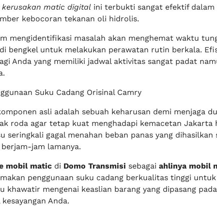
 kerusakan matic digital
ini terbukti sangat efektif dalam
er kebocoran tekanan oli hidrolis.
am mengidentifikasi masalah akan menghemat waktu tun
i bengkel untuk melakukan perawatan rutin berkala. Efisi
agi Anda yang memiliki jadwal aktivitas sangat padat nam
a.
ggunaan Suku Cadang Orisinal Camry
mponen asli adalah sebuah keharusan demi menjaga dur
ak roda agar tetap kuat menghadapi kemacetan Jakarta h
 seringkali gagal menahan beban panas yang dihasilkan 
 berjam-jam lamanya.
e mobil matic
di
Domo Transmisi
sebagai
ahlinya mobil 
makan penggunaan suku cadang berkualitas tinggi untuk
lu khawatir mengenai keaslian barang yang dipasang pada
l kesayangan Anda.