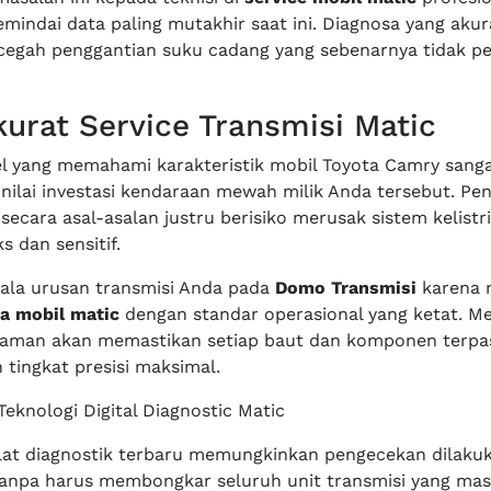
emindai data paling mutakhir saat ini. Diagnosa yang akur
egah penggantian suku cadang yang sebenarnya tidak pe
kurat Service Transmisi Matic
l yang memahami karakteristik mobil Toyota Camry sangat
nilai investasi kendaraan mewah milik Anda tersebut. P
secara asal-asalan justru berisiko merusak sistem kelistr
 dan sensitif.
ala urusan transmisi Anda pada
Domo Transmisi
karena 
ya mobil matic
dengan standar operasional yang ketat. M
laman akan memastikan setiap baut dan komponen terpa
tingkat presisi maksimal.
eknologi Digital Diagnostic Matic
at diagnostik terbaru memungkinkan pengecekan dilaku
anpa harus membongkar seluruh unit transmisi yang masi