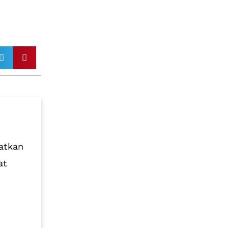
atkan
at