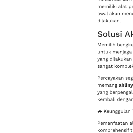
memiliki alat p
awal akan menc
dilakukan.
Solusi A
Memilih bengke
untuk menjaga 
yang dilakukan 
sangat kompleks
Percayakan seg
memang
ahlin
yang berpenga
kembali dengan 
🚗 Keunggulan T
Pemanfaatan al
komprehensif t