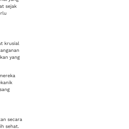
at sejak
rlu
 krusial
enanganan
ikan yang
mereka
ekanik
sang
kan secara
h sehat.