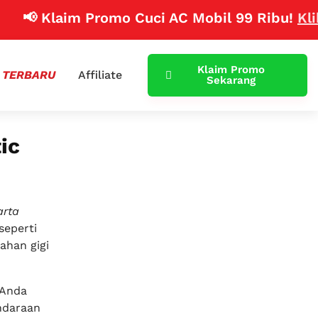
 Klaim Promo Cuci AC Mobil 99 Ribu!
Klik Dis
Klaim Promo
 TERBARU
Affiliate
Sekarang
ic
arta
seperti
ahan gigi
Anda
ndaraan