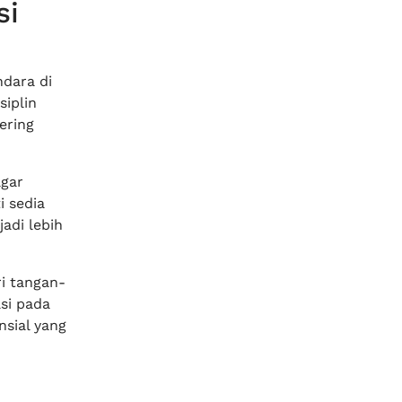
si
dara di
siplin
ering
agar
i sedia
adi lebih
i tangan-
asi pada
nsial yang