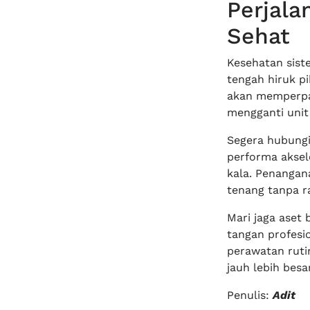
Perjal
Sehat
Kesehatan sist
tengah hiruk pi
akan memperpan
mengganti unit
Segera hubungi
performa aksel
kala. Penangan
tenang tanpa r
Mari jaga aset
tangan profesio
perawatan ruti
jauh lebih besar
Penulis:
Adit