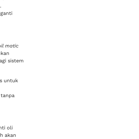
.
ganti
il matic
ukan
agi sistem
s untuk
 tanpa
ti oli
ih akan