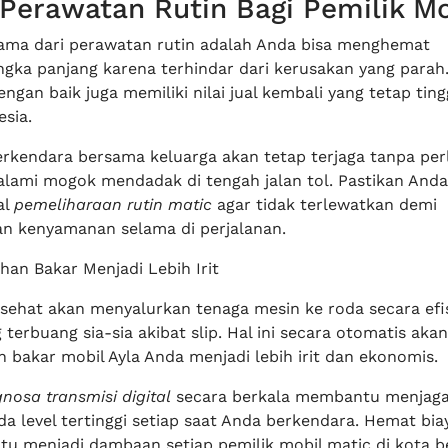
Perawatan Rutin Bagi Pemilik Mo
ma dari perawatan rutin adalah Anda bisa menghemat
ngka panjang karena terhindar dari kerusakan yang parah.
ngan baik juga memiliki nilai jual kembali yang tetap ting
sia.
kendara bersama keluarga akan tetap terjaga tanpa per
lami mogok mendadak di tengah jalan tol. Pastikan Anda
al
pemeliharaan rutin matic
agar tidak terlewatkan demi
n kenyamanan selama di perjalanan.
han Bakar Menjadi Lebih Irit
 sehat akan menyalurkan tenaga mesin ke roda secara efi
 terbuang sia-sia akibat slip. Hal ini secara otomatis a
 bakar mobil Ayla Anda menjadi lebih irit dan ekonomis.
nosa transmisi digital
secara berkala membantu menjaga 
a level tertinggi setiap saat Anda berkendara. Hemat bia
ntu menjadi dambaan setiap pemilik mobil matic di kota b