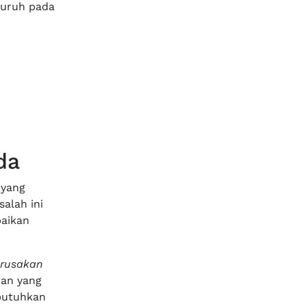
luruh pada
da
 yang
alah ini
baikan
rusakan
nan yang
butuhkan