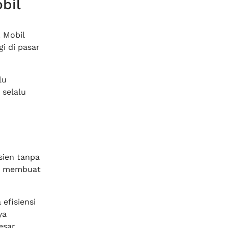
bil
 Mobil
gi di pasar
lu
 selalu
sien tanpa
kan membuat
efisiensi
ya
esar