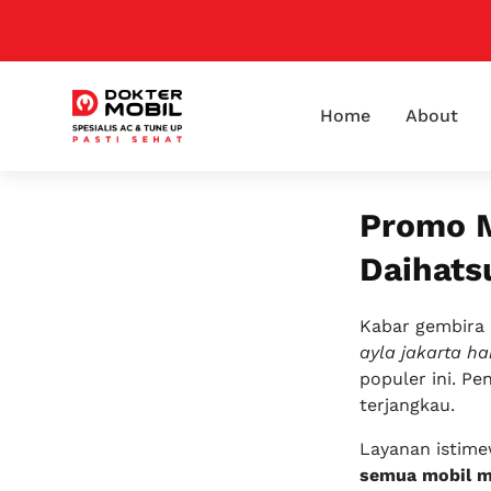
Home
About
Promo M
Daihats
Kabar gembira 
ayla jakarta h
populer ini. P
terjangkau.
Layanan istime
semua mobil m