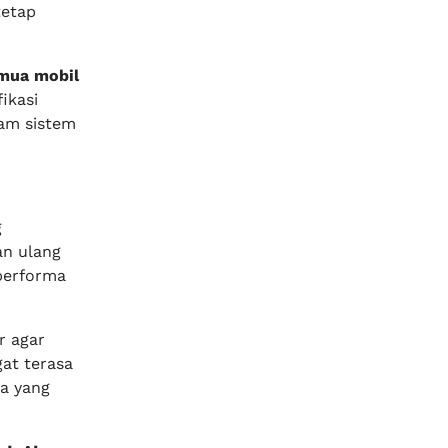
tetap
mua mobil
ikasi
lam sistem
g
an ulang
performa
r agar
at terasa
a yang