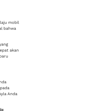
laju mobil
wal bahwa
yang
tepat akan
baru
anda
 pada
Ayla Anda
ic