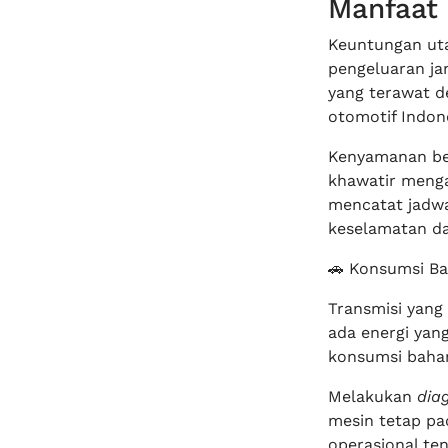
Manfaat 
Keuntungan uta
pengeluaran ja
yang terawat de
otomotif Indone
Kenyamanan ber
khawatir menga
mencatat jadw
keselamatan da
🚗 Konsumsi Ba
Transmisi yang
ada energi yang
konsumsi bahan
Melakukan
diag
mesin tetap pad
operasional te