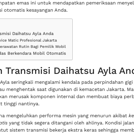
mpatan emas ini untuk mendapatkan pemeriksaan menye
si otomatis kesayangan Anda.
smisi Daihatsu Ayla Anda
vice Matic Profesional Jakarta
erawatan Rutin Bagi Pemilik Mobil
das Berkendara Mobil Otomatis
 Transmisi Daihatsu Ayla An
 Ayla seringkali mengalami kendala pada perpindahan gigi
tau menghentak saat digunakan di kemacetan Jakarta. Mas
 akan merusak komponen internal dan membuat biaya per
 tinggi nantinya.
na mengeluhkan performa mesin yang menurun akibat
ke
atis
yang tidak segera ditangani oleh ahlinya. Kondisi jala
ut sistem transmisi bekerja ekstra keras sehingga mem