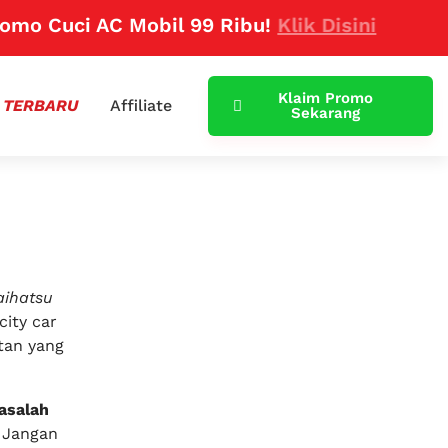
uci AC Mobil 99 Ribu!
Klik Disini
Klaim Promo
 TERBARU
Affiliate
Sekarang
aihatsu
city car
tan yang
asalah
 Jangan