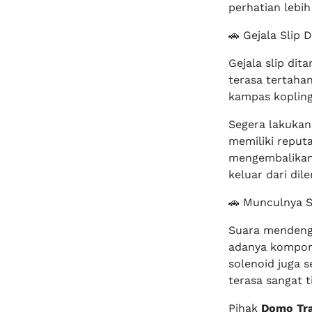
perhatian lebih
🚗 Gejala Slip 
Gejala slip di
terasa tertahan
kampas kopling
Segera lakuka
memiliki reput
mengembalikan 
keluar dari dile
🚗 Munculnya S
Suara mendengu
adanya kompone
solenoid juga 
terasa sangat 
Pihak
Domo Tr