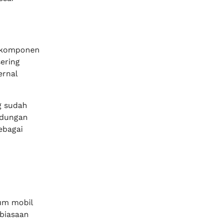
 komponen
sering
ernal
g sudah
ndungan
ebagai
um mobil
biasaan