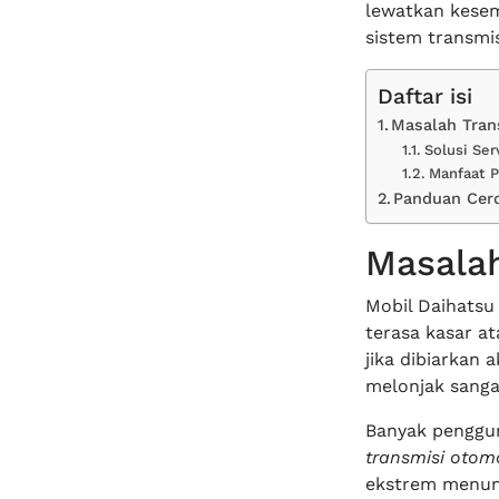
lewatkan kese
sistem transmi
Daftar isi
Masalah Tran
Solusi Ser
Manfaat P
Panduan Cer
Masalah
Mobil Daihatsu
terasa kasar a
jika dibiarkan
melonjak sangat
Banyak penggu
transmisi otom
ekstrem menunt