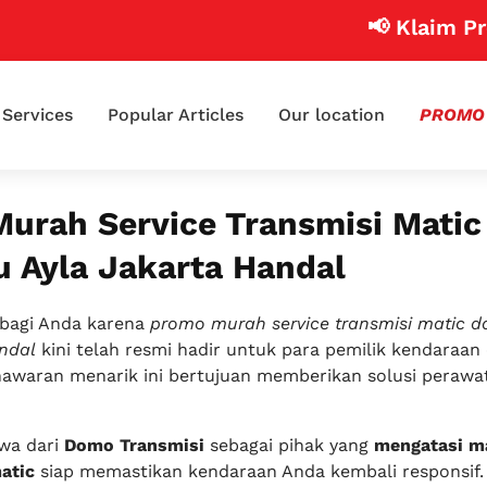
📢 Klaim Promo C
Services
Popular Articles
Our location
PROMO
urah Service Transmisi Matic
u Ayla Jakarta Handal
bagi Anda karena
promo murah service transmisi matic d
andal
kini telah resmi hadir untuk para pemilik kendaraan 
enawaran menarik ini bertujuan memberikan solusi perawa
wa dari
Domo Transmisi
sebagai pihak yang
mengatasi m
atic
siap memastikan kendaraan Anda kembali responsif.