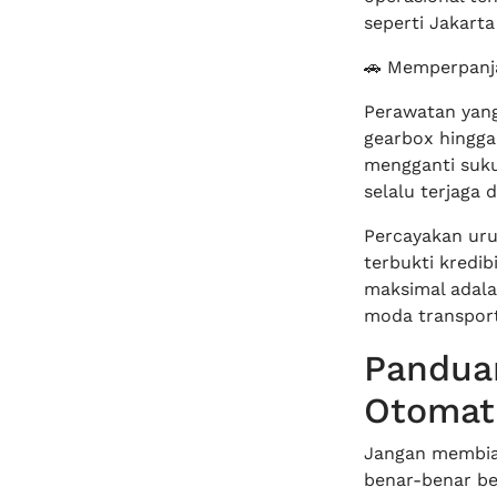
seperti Jakarta 
🚗 Memperpanj
Perawatan yan
gearbox hingga 
mengganti suku
selalu terjaga 
Percayakan uru
terbukti kredib
maksimal adala
moda transport
Pandua
Otomat
Jangan membias
benar-benar be