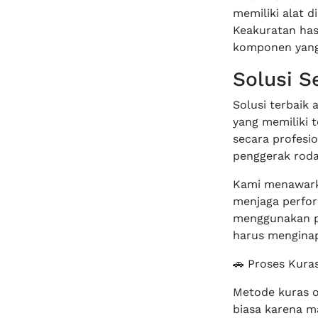
memiliki alat 
Keakuratan has
komponen yang 
Solusi S
Solusi terbai
yang memiliki t
secara profesi
penggerak roda
Kami menawark
menjaga perfor
menggunakan pe
harus menginap
🚗 Proses Kura
Metode kuras ol
biasa karena m