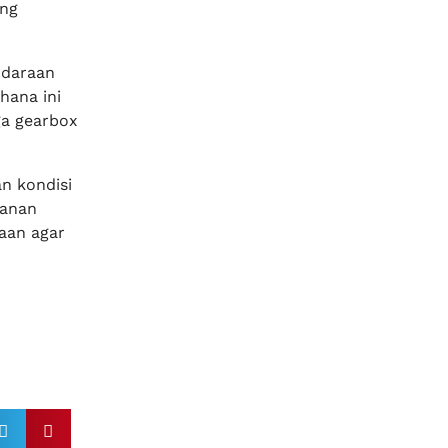
ang
ndaraan
hana ini
ga gearbox
n kondisi
yanan
aan agar