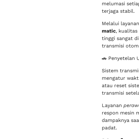
melumasi setia
terjaga stabil.
Melalui layana
matic
, kualita
tinggi sangat 
transmisi otoma
🚗 Penyetelan 
Sistem transmi
mengatur waktu
atau reset sis
transmisi sete
Layanan
peraw
respon mesin m
dampaknya saat
padat.